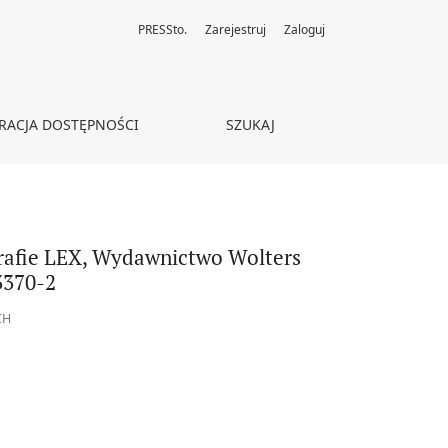
PRESSto.
Zarejestruj
Zaloguj
er SA, Warszawa 2014, ss. 400, ISBN 978-83-264-3370-2
RACJA DOSTĘPNOŚCI
SZUKAJ
grafie LEX, Wydawnictwo Wolters
3370-2
CH