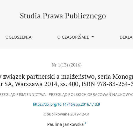
ski a małżeństwo, seria Monografie LEX, Wydawnictwo Wolters Kluw
Studia Prawa Publicznego
OGŁOSZENIA
O CZASOPIŚMIE
DEKLA
Nr 1(13) (2016)
y związek partnerski a małżeństwo, seria Mono
r SA, Warszawa 2014, ss. 400, ISBN 978-83-264-
RZEGLĄD PIŚMIENNICTWA - PRZEGLĄD POLSKICH OPRACOWAŃ NAUKOWY
https://doi.org/10.14746/spp.2016.1.13.9
Opublikowane 2019-12-04
+
Paulina Jankowska