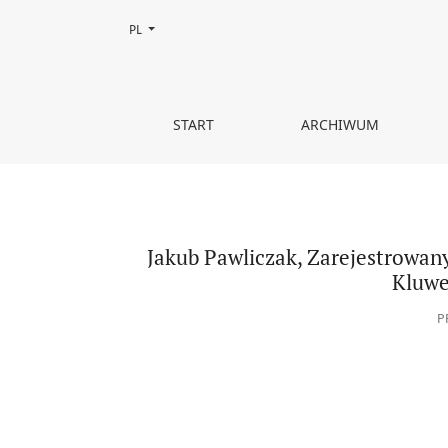
Zmień język, obecnie wybrany to:
PL
Jakub Pawliczak, Zarejestrowany związek partner
START
ARCHIWUM
Jakub Pawliczak, Zarejestrowan
Kluwe
P