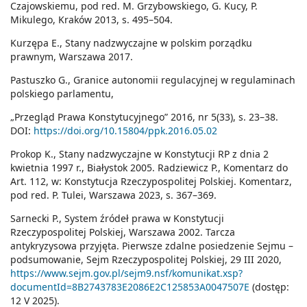
Czajowskiemu, pod red. M. Grzybowskiego, G. Kucy, P.
Mikulego, Kraków 2013, s. 495–504.
Kurzępa E., Stany nadzwyczajne w polskim porządku
prawnym, Warszawa 2017.
Pastuszko G., Granice autonomii regulacyjnej w regulaminach
polskiego parlamentu,
„Przegląd Prawa Konstytucyjnego” 2016, nr 5(33), s. 23–38.
DOI:
https://doi.org/10.15804/ppk.2016.05.02
Prokop K., Stany nadzwyczajne w Konstytucji RP z dnia 2
kwietnia 1997 r., Białystok 2005. Radziewicz P., Komentarz do
Art. 112, w: Konstytucja Rzeczypospolitej Polskiej. Komen­tarz,
pod red. P. Tulei, Warszawa 2023, s. 367–369.
Sarnecki P., System źródeł prawa w Konstytucji
Rzeczypospolitej Polskiej, Warszawa 2002. Tarcza
antykryzysowa przyjęta. Pierwsze zdalne posiedzenie Sejmu –
podsumowanie, Sejm Rzeczypospolitej Polskiej, 29 III 2020,
https://www.sejm.gov.pl/sejm9.nsf/komunikat.xsp?
documentId=8B2743783E2086E2C125853A0047507E
(dostęp:
12 V 2025).