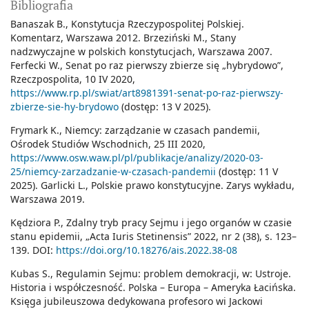
Bibliografia
Banaszak B., Konstytucja Rzeczypospolitej Polskiej.
Komentarz, Warszawa 2012. Brzeziński M., Stany
nadzwyczajne w polskich konstytucjach, Warszawa 2007.
Ferfecki W., Senat po raz pierwszy zbierze się „hybrydowo”,
Rzeczpospolita, 10 IV 2020,
https://www.rp.pl/swiat/art8981391-senat-po-raz-pierwszy-
zbierze-sie-hy-brydowo
(dostęp: 13 V 2025).
Frymark K., Niemcy: zarządzanie w czasach pandemii,
Ośrodek Studiów Wschodnich, 25 III 2020,
https://www.osw.waw.pl/pl/publikacje/analizy/2020-03-
25/niemcy-zarzadzanie-w-czasach-pandemii
(dostęp: 11 V
2025). Garlicki L., Polskie prawo konstytucyjne. Zarys wykładu,
Warszawa 2019.
Kędziora P., Zdalny tryb pracy Sejmu i jego organów w czasie
stanu epidemii, „Acta Iuris Stetinensis” 2022, nr 2 (38), s. 123–
139. DOI:
https://doi.org/10.18276/ais.2022.38-08
Kubas S., Regulamin Sejmu: problem demokracji, w: Ustroje.
Historia i współczesność. Polska – Europa – Ameryka Łacińska.
Księga jubileuszowa dedykowana profesoro­ wi Jackowi