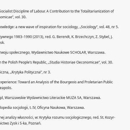
ocialist Discipline of Labour. A Contribution to the Totalitarianization of
omicae”, vol. 30.
dge: a new wave of inspiration for sociology, „Sociology”, vol. 48, nr 5.
nego 1983–1990 (2013), red. G. Berendt, K. Brzechczyn, Z. Stybel, J.
sk.
e rozwoju społecznego, Wydawnictwo Naukowe SCHOLAR, Warszawa.
n the Polish People’s Republic, „Studia Historiae Oeconomicae”, vol. 30.
czna, „Krytyka Polityczna”, nr 3.
Experience: Toward an Analysis of the Bourgeois and Proletarian Public
eapolis.
a.pl, Warszawskie Wydawnictwo Literackie MUZA SA, Warszawa.
lopedia socjologii, t. IV, Oficyna Naukowa, Warszawa.
nej analizy własności, w: Krytyka rozumu socjologicznego, red. St. Kozyr-
ictwo Zysk i S-ka, Poznań.