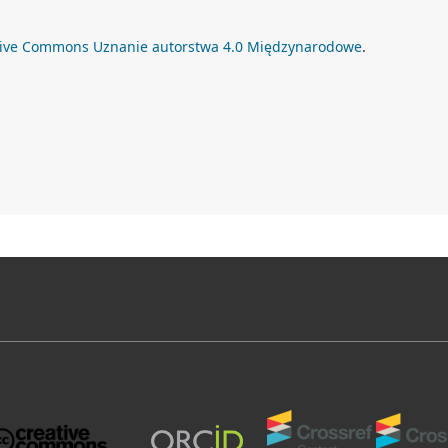
tive Commons Uznanie autorstwa 4.0 Międzynarodowe
.