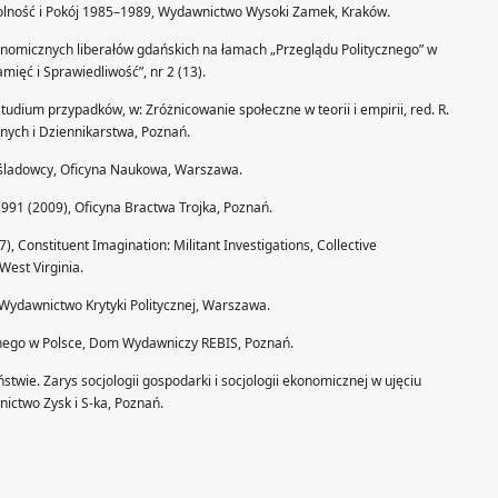
Wolność i Pokój 1985–1989, Wydawnictwo Wysoki Zamek, Kraków.
konomicznych liberałów gdańskich na łamach „Przeglądu Politycznego” w
mięć i Sprawiedliwość”, nr 2 (13).
Studium przypadków, w: Zróżnicowanie społeczne w teorii i empirii, red. R.
ych i Dziennikarstwa, Poznań.
naśladowcy, Oficyna Naukowa, Warszawa.
91 (2009), Oficyna Bractwa Trojka, Poznań.
07), Constituent Imagination: Militant Investigations, Collective
West Virginia.
, Wydawnictwo Krytyki Politycznej, Warszawa.
alnego w Polsce, Dom Wydawniczy REBIS, Poznań.
stwie. Zarys socjologii gospodarki i socjologii ekonomicznej w ujęciu
ctwo Zysk i S-ka, Poznań.