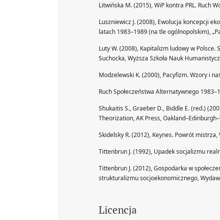
Litwińska M. (2015), WiP kontra PRL. Ruch 
Luszniewicz J. (2008), Ewolucja koncepcji e
latach 1983–1989 (na tle ogólnopolskim), „Pa
Luty W. (2008), Kapitalizm ludowy w Polsce. 
Suchocka, Wyższa Szkoła Nauk Humanistyczn
Modzelewski K. (2000), Pacyfizm. Wzory i 
Ruch Społeczeństwa Alternatywnego 1983–19
Shukaitis S., Graeber D., Biddle E. (red.) (20
Theorization, AK Press, Oakland–Edinburgh–
Skidelsky R. (2012), Keynes. Powrót mistrza
Tittenbrun J. (1992), Upadek socjalizmu re
Tittenbrun J. (2012), Gospodarka w społeczeń
strukturalizmu socjoekonomicznego, Wydawni
Licencja