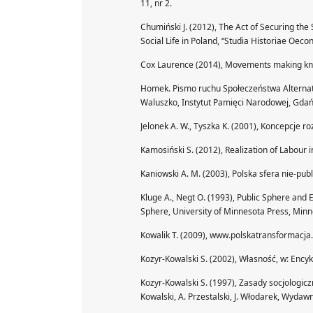
11, nr 2.
Chumiński J. (2012), The Act of Securing the S
Social Life in Poland, “Studia Historiae Oecon
Cox Laurence (2014), Movements making knowle
Homek. Pismo ruchu Społeczeństwa Alternatyw
Waluszko, Instytut Pamięci Narodowej, Gdań
Jelonek A. W., Tyszka K. (2001), Koncepcj
Kamosiński S. (2012), Realization of Labour i
Kaniowski A. M. (2003), Polska sfera nie-publi
Kluge A., Negt O. (1993), Public Sphere and 
Sphere, University of Minnesota Press, Minn
Kowalik T. (2009), www.polskatransformacj
Kozyr-Kowalski S. (2002), Własność, w: Encyk
Kozyr-Kowalski S. (1997), Zasady socjologicz
Kowalski, A. Przestalski, J. Włodarek, Wydawn