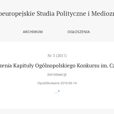
go Konkursu im. Czesława Mojsiewicza
europejskie Studia Polityczne i Medio
ARCHIWUM
OGŁOSZENIA
Nr 3 (2017)
zenia Kapituły Ogólnopolskiego Konkursu im. C
INFORMACJE
Opublikowane 2019-06-14
+
. .