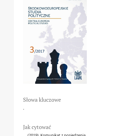
Słowa kluczowe
.
Jak cytować
., . (2019). Komunikat z posiedzenia