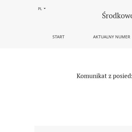
Zmień język, obecnie wybrany to:
PL
Komunikat z posiedzenia Kapituły Ogólnopolskie
Środkowo
START
AKTUALNY NUMER
Komunikat z posied