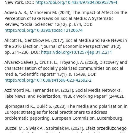
New York. DOI:
https://doi.org/10.4324/9780429295379-4
Adeeb A. R., Mirhoseini M. (2023), The Impact of Affect on the
Perception of Fake News on Social Media: A Systematic
Review, “Social Sciences” 12(12), p. 674, DOI:
https://doi.org/10.3390/socsci12120674
Allcott H., Gentzkow M. (2017), Social Media and Fake News in
the 2016 Election, “Journal of Economic Perspectives” 31(2),
pp. 211–236, DOI:
https://doi.org/10.1257/jep.31.2.211
Alvarez-Galvez J., Cruz F. L., Troyano J. A. (2023), Discovery and
characterisation of socially polarised communities on social
media, “Scientific reports” 13(1), s. 15439, DOI:
https://doi.org/10.1038/s41598-023-42592-2
Azzimonti M., Fernandes M. (2021), Social Media Networks,
Fake News, and Polarization, “NBER Working Paper” (24462).
Bjornsgaard K., Dukić S. (2023), The media and polarisation in
Europe: strategies for local practitioners to address
problematic peporting, European Commision, Luxembourg.
Buczel M., Siwiak A., Szpitalak M. (2021), Efekt przedłużonego