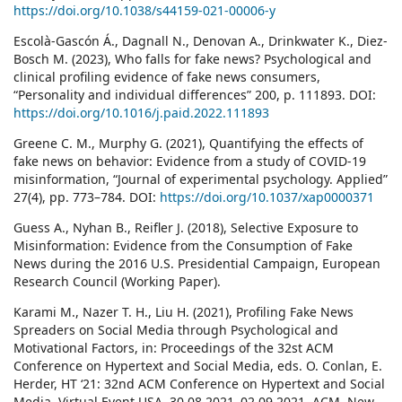
https://doi.org/10.1038/s44159-021-00006-y
Escolà-Gascón Á., Dagnall N., Denovan A., Drinkwater K., Diez-
Bosch M. (2023), Who falls for fake news? Psychological and
clinical profiling evidence of fake news consumers,
“Personality and individual differences” 200, p. 111893. DOI:
https://doi.org/10.1016/j.paid.2022.111893
Greene C. M., Murphy G. (2021), Quantifying the effects of
fake news on behavior: Evidence from a study of COVID-19
misinformation, “Journal of experimental psychology. Applied”
27(4), pp. 773–784. DOI:
https://doi.org/10.1037/xap0000371
Guess A., Nyhan B., Reifler J. (2018), Selective Exposure to
Misinformation: Evidence from the Consumption of Fake
News during the 2016 U.S. Presidential Campaign, European
Research Council (Working Paper).
Karami M., Nazer T. H., Liu H. (2021), Profiling Fake News
Spreaders on Social Media through Psychological and
Motivational Factors, in: Proceedings of the 32st ACM
Conference on Hypertext and Social Media, eds. O. Conlan, E.
Herder, HT ‘21: 32nd ACM Conference on Hypertext and Social
Media. Virtual Event USA, 30.08.2021–02.09.2021, ACM, New