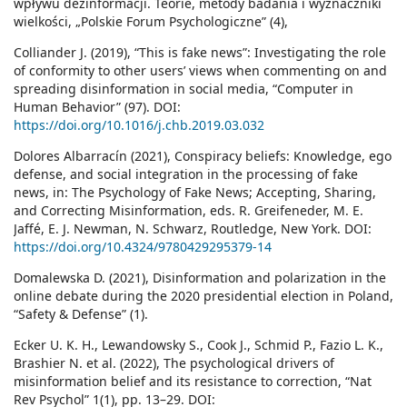
wpływu dezinformacji. Teorie, metody badania i wyznaczniki
wielkości, „Polskie Forum Psychologiczne” (4),
Colliander J. (2019), “This is fake news”: Investigating the role
of conformity to other users’ views when commenting on and
spreading disinformation in social media, “Computer in
Human Behavior” (97). DOI:
https://doi.org/10.1016/j.chb.2019.03.032
Dolores Albarracín (2021), Conspiracy beliefs: Knowledge, ego
defense, and social integration in the processing of fake
news, in: The Psychology of Fake News; Accepting, Sharing,
and Correcting Misinformation, eds. R. Greifeneder, M. E.
Jaffé, E. J. Newman, N. Schwarz, Routledge, New York. DOI:
https://doi.org/10.4324/9780429295379-14
Domalewska D. (2021), Disinformation and polarization in the
online debate during the 2020 presidential election in Poland,
“Safety & Defense” (1).
Ecker U. K. H., Lewandowsky S., Cook J., Schmid P., Fazio L. K.,
Brashier N. et al. (2022), The psychological drivers of
misinformation belief and its resistance to correction, “Nat
Rev Psychol” 1(1), pp. 13–29. DOI: