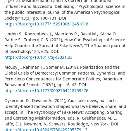
J. (2012), Misinformation and Its Correction: Continued
Influence and Successful Debiasing, “Psychological science in
the public interest: a journal of the American Psychological
Society” 13(3), pp. 106–131. DOI:
https://doi.org/10.1177/1529100612451018
Linden S., Roozenbeek J., Maertens R., Basol M., Kácha O.,
Rathje S., Traberg C. S. (2021), How Can Psychological Science
Help Counter the Spread of Fake News?, “The Spanish journal
of psychology” 24, e25. DOI:
https://doi.org/10.1017/SJP.2021.23
McCoy J., Rahman T., Somer M. (2018), Polarization and the
Global Crisis of Democracy: Common Patterns, Dynamics, and
Pernicious Consequences for Democratic Polities, “American
Behavioral Scientist” 62(1), pp. 16–42. DOI:
https://doi.org/10.1177/0002764218759576
Oyserman D., Dawson A. (2021), Your fake news, our facts:
Identity-based motivation shapes what we believe, share, and
accept, in: The Psychology of Fake News; Accepting, Sharing,
and Correcting Misinformation, eds. R. Greifeneder, M. E.
Jaffé, E. J. Newman, N. Schwarz, Routledge, New York. DOI:
https://doi.org/10.4324/9780429295379-13