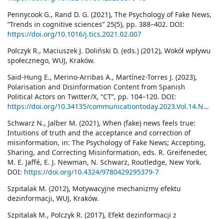
Pennycook G., Rand D. G. (2021), The Psychology of Fake News,
“Trends in cognitive sciences” 25(5), pp. 388–402. DOI:
https://doi.org/10.1016/j.tics.2021.02.007
Polczyk R., Maciuszek J. Doliński D. (eds.) (2012), Wokół wpływu
społecznego, WUJ, Kraków.
Said-Hung E., Merino-Arribas A., Martínez-Torres J. (2023),
Polarisation and Disinformation Content from Spanish
Political Actors on Twitter/X, “CT”, pp. 104–120. DOI:
https://doi.org/10.34135/communicationtoday.2023.Vol.14.No.2.8
Schwarz N., Jalber M. (2021), When (fake) news feels true:
Intuitions of truth and the acceptance and correction of
misinformation, in: The Psychology of Fake News; Accepting,
Sharing, and Correcting Misinformation, eds. R. Greifeneder,
M. E. Jaffé, E. J. Newman, N. Schwarz, Routledge, New York.
DOI:
https://doi.org/10.4324/9780429295379-7
Szpitalak M. (2012), Motywacyjne mechanizmy efektu
dezinformacji, WUJ, Kraków.
Szpitalak M., Polczyk R. (2017), Efekt dezinformacji z