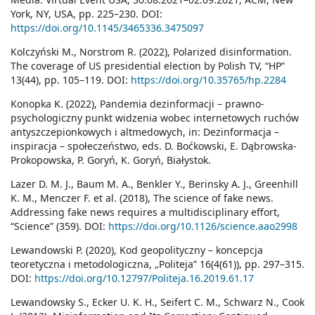
York, NY, USA, pp. 225–230. DOI:
https://doi.org/10.1145/3465336.3475097
Kolczyński M., Norstrom R. (2022), Polarized disinformation.
The coverage of US presidential election by Polish TV, “HP”
13(44), pp. 105–119. DOI:
https://doi.org/10.35765/hp.2284
Konopka K. (2022), Pandemia dezinformacji – prawno-
psychologiczny punkt widzenia wobec internetowych ruchów
antyszczepionkowych i altmedowych, in: Dezinformacja –
inspiracja – społeczeństwo, eds. D. Boćkowski, E. Dąbrowska-
Prokopowska, P. Goryń, K. Goryń, Białystok.
Lazer D. M. J., Baum M. A., Benkler Y., Berinsky A. J., Greenhill
K. M., Menczer F. et al. (2018), The science of fake news.
Addressing fake news requires a multidisciplinary effort,
“Science” (359). DOI:
https://doi.org/10.1126/science.aao2998
Lewandowski P. (2020), Kod geopolityczny – koncepcja
teoretyczna i metodologiczna, „Politeja” 16(4(61)), pp. 297–315.
DOI:
https://doi.org/10.12797/Politeja.16.2019.61.17
Lewandowsky S., Ecker U. K. H., Seifert C. M., Schwarz N., Cook