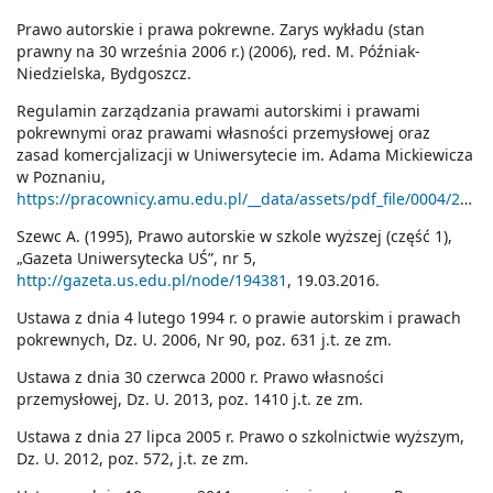
Prawo autorskie i prawa pokrewne. Zarys wykładu (stan
prawny na 30 września 2006 r.) (2006), red. M. Późniak-
Niedzielska, Bydgoszcz.
Regulamin zarządzania prawami autorskimi i prawami
pokrewnymi oraz prawami własności przemysłowej oraz
zasad komercjalizacji w Uniwersytecie im. Adama Mickiewicza
w Poznaniu,
https://pracownicy.amu.edu.pl/__data/assets/pdf_file/0004/269041/Za_uchwaa_202_REGULAMIN.pdf
Szewc A. (1995), Prawo autorskie w szkole wyższej (część 1),
„Gazeta Uniwersytecka UŚ”, nr 5,
http://gazeta.us.edu.pl/node/194381
, 19.03.2016.
Ustawa z dnia 4 lutego 1994 r. o prawie autorskim i prawach
pokrewnych, Dz. U. 2006, Nr 90, poz. 631 j.t. ze zm.
Ustawa z dnia 30 czerwca 2000 r. Prawo własności
przemysłowej, Dz. U. 2013, poz. 1410 j.t. ze zm.
Ustawa z dnia 27 lipca 2005 r. Prawo o szkolnictwie wyższym,
Dz. U. 2012, poz. 572, j.t. ze zm.