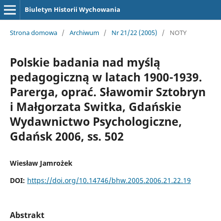
Biuletyn Historii Wychowania
Strona domowa
/
Archiwum
/
Nr 21/22 (2005)
/
NOTY
Polskie badania nad myślą
pedagogiczną w latach 1900-1939.
Parerga, oprać. Sławomir Sztobryn
i Małgorzata Switka, Gdańskie
Wydawnictwo Psychologiczne,
Gdańsk 2006, ss. 502
Wiesław Jamrożek
DOI:
https://doi.org/10.14746/bhw.2005.2006.21.22.19
Abstrakt