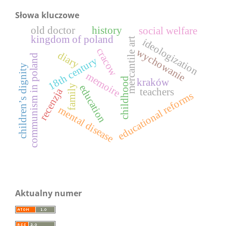
Słowa kluczowe
old doctor
history
social welfare
kingdom of poland
mercantile art
ideologization
cracow
wychowanie
diary
communism in poland
18th century
children’s dignity
memoire
childhood
kraków
education
family
recenzja
teachers
educational reforms
mental disease
Aktualny numer