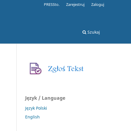
PRESSto.
Zarejestruj
Zaloguj
Szukaj
Język / Language
Język Polski
English