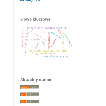
Słowa kluczowe
i kongres mediewistów polskich
ideologization
diary
mental disease
recenzja
education
history
mercantile art
18th century
church in poland
childhood
teachers
kraków
cracow
family
sixteenth-nineteenth centuries
kingdom of poland
history of spanish empire
Aktualny numer