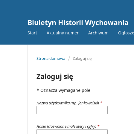
Biuletyn Historii Wychowania
Start
Aktualny numer
Archiwum
Ogłosze
Strona domowa
/
Zaloguj się
Zaloguj się
* Oznacza wymagane pole
Nazwa użytkownika (np. jankowalski)
*
Hasło (dozwolone małe litery i cyfry)
*