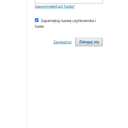
Zapomniałeś(aś) hasła?
Zapamiętaj nazwę użytkownika i
hasło
Zarejestruj
Zaloguj się