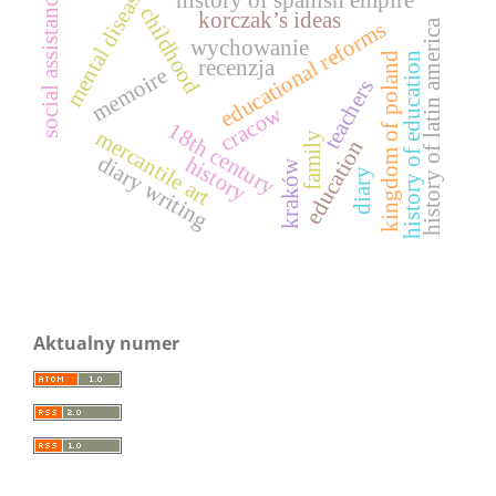
mental disease
social assistance
history of spanish empire
childhood
korczak’s ideas
history of latin america
educational reforms
wychowanie
history of education
kingdom of poland
recenzja
memoire
teachers
cracow
18th century
mercantile art
family
education
diary writing
history
kraków
diary
Aktualny numer