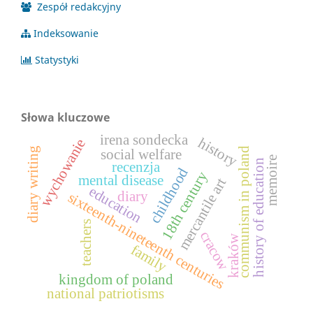
Zespół redakcyjny
Indeksowanie
Statystyki
Słowa kluczowe
irena sondecka
history
wychowanie
diary writing
communism in poland
social welfare
memoire
history of education
recenzja
childhood
18th century
mental disease
mercantile art
education
diary
sixteenth-nineteenth centuries
teachers
cracow
kraków
family
kingdom of poland
national patriotisms