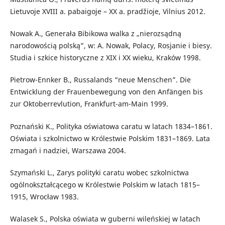
Lietuvoje XVIII a. pabaigoje – XX a. pradžioje, Vilnius 2012.
Nowak A., Generała Bibikowa walka z „nierozsądną
narodowością polską”, w: A. Nowak, Polacy, Rosjanie i biesy.
Studia i szkice historyczne z XIX i XX wieku, Kraków 1998.
Pietrow-Ennker B., Russalands “neue Menschen”. Die
Entwicklung der Frauenbewegung von den Anfängen bis
zur Oktoberrevlution, Frankfurt-am-Main 1999.
Poznański K., Polityka oświatowa caratu w latach 1834–1861.
Oświata i szkolnictwo w Królestwie Polskim 1831–1869. Lata
zmagań i nadziei, Warszawa 2004.
Szymański L., Zarys polityki caratu wobec szkolnictwa
ogólnokształcącego w Królestwie Polskim w latach 1815–
1915, Wrocław 1983.
Walasek S., Polska oświata w guberni wileńskiej w latach