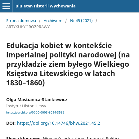
Biuletyn Historii Wychowania
Strona domowa
/
Archiwum
/
Nr 45 (2021)
/
ARTYKUŁY I ROZPRAWY
Edukacja kobiet w kontekście
imperialnej polityki narodowej (na
przykładzie ziem byłego Wielkiego
Księstwa Litewskiego w latach
1830–1860)
Olga Mastianica-Stankiewicz
Instytut Historii Litwy
https://orcid.org/0000-0003-3094-3539
DOI:
https://doi.org/10.14746/bhw.2021.45.2
Słowa kluczowe:
Women’s education, Imperial Politics