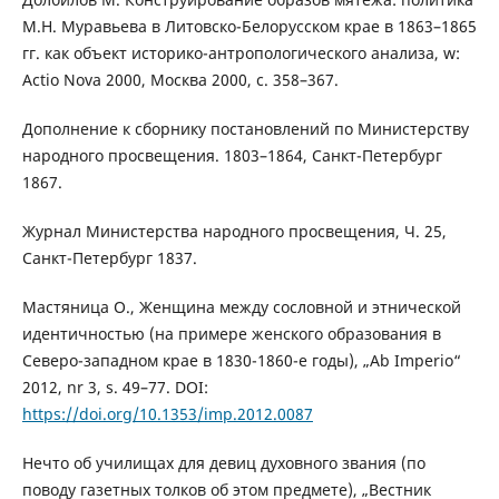
М.Н. Муравьева в Литовско-Белорусском крае в 1863–1865
гг. как объект историко-антропологического анализа, w:
Actio Nova 2000, Москва 2000, c. 358–367.
Дополнение к сборнику постановлений по Министерству
народного просвещения. 1803–1864, Санкт-Петербург
1867.
Журнал Министерства народного просвещения, Ч. 25,
Санкт-Петербург 1837.
Мастяница O., Женщина между сословной и этнической
идентичностью (на примере женского образования в
Северо-западном крае в 1830-1860-е годы), „Ab Imperio“
2012, nr 3, s. 49–77. DOI:
https://doi.org/10.1353/imp.2012.0087
Нечто об училищах для девиц духовного звания (по
поводу газетных толков об этом предмете), „Вестник