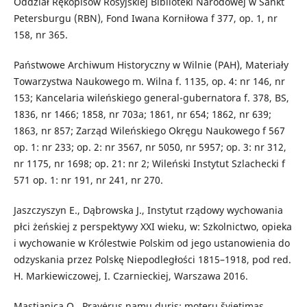
Oddział Rękopisów Rosyjskiej Biblioteki Narodowej w Sankt
Petersburgu (RBN), Fond Iwana Korniłowa f 377, op. 1, nr
158, nr 365.
Państwowe Archiwum Historyczny w Wilnie (PAH), Materiały
Towarzystwa Naukowego m. Wilna f. 1135, op. 4: nr 146, nr
153; Kancelaria wileńskiego general-gubernatora f. 378, BS,
1836, nr 1466; 1858, nr 703a; 1861, nr 654; 1862, nr 639;
1863, nr 857; Zarząd Wileńskiego Okręgu Naukowego f 567
op. 1: nr 233; op. 2: nr 3567, nr 5050, nr 5957; op. 3: nr 312,
nr 1175, nr 1698; op. 21: nr 2; Wileński Instytut Szlachecki f
571 op. 1: nr 191, nr 241, nr 270.
Jaszczyszyn E., Dąbrowska J., Instytut rządowy wychowania
płci żeńskiej z perspektywy XXI wieku, w: Szkolnictwo, opieka
i wychowanie w Królestwie Polskim od jego ustanowienia do
odzyskania przez Polskę Niepodległości 1815–1918, pod red.
H. Markiewiczowej, I. Czarnieckiej, Warszawa 2016.
Mastianica O., Pravėrus namų duris: moterų švietimas