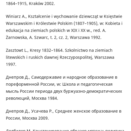
1864–1915, Kraków 2002.
Winiarz A., Kształcenie i wychowanie dziewcząt w Księstwie
Warszawskim i Królestwie Polskim (1807–1905), w: Kobieta i
edukacja na ziemiach polskich w XIX i XX w., red. A.
Żarnowska, A. Szwarc, t. 2, cz. 2, Warszawa 1992.
Zasztowt L., Kresy 1832–1864. Szkolnictwo na ziemiach
litewskich i ruskich dawnej Rzeczypospolitej, Warszawa
1997.
Днепров Д., Самодержавие и народное образование в
пореформенной России, w: Школа и педагогическая
мысль России периода двух буржуазно-демократических
революций, Москва 1984.
Днепров Д., Усачева Р., Среднее женское образование в
России, Москва 2009.
Долбилов М. Конструирование образов мятежа: политика