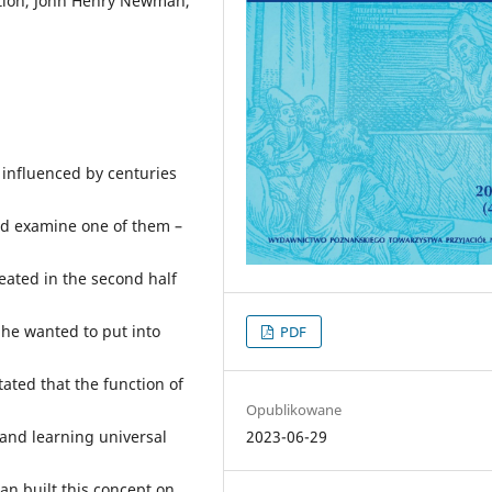
cation, John Henry Newman,
 influenced by centuries
and examine one of them –
ated in the second half
he wanted to put into
PDF
tated that the function of
Opublikowane
2023-06-29
 and learning universal
 built this concept on