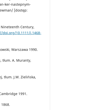
ian-ker-nastepnym-
newman/ [dostęp:
e Nineteenth Century,
://doi.org/10.1111/j.1468-
kowski, Warszawa 1990.
, tłum. A. Muranty,
, tłum. J.W. Zielińska,
 Cambridge 1991.
 1868.