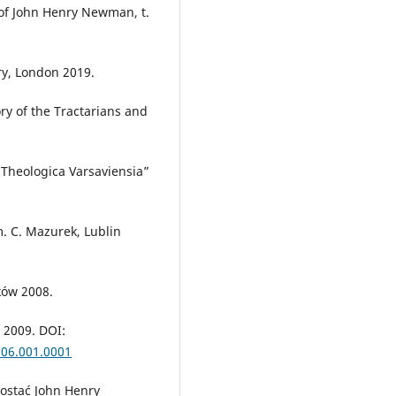
s of John Henry Newman, t.
ry, London 2019.
ry of the Tractarians and
 Theologica Varsaviensia”
. C. Mazurek, Lublin
ków 2008.
 2009. DOI:
106.001.0001
ostać John Henry