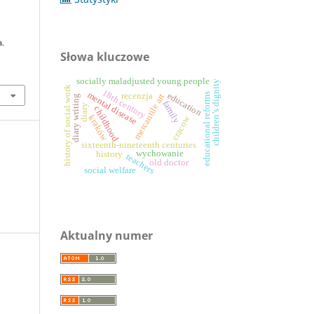
a.
Słowa kluczowe
socially maladjusted young people
children’s dignity
history of social work
18th century
mental disease
education
educational reforms
recenzja
mercantile art
diary writing
family
diary
childhood
kraków
cracow
sixteenth-nineteenth centuries
wychowanie
history
teachers
old doctor
social welfare
Aktualny numer