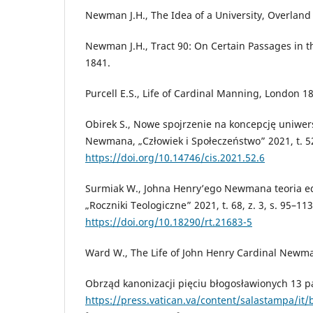
Newman J.H., The Idea of a University, Overland
Newman J.H., Tract 90: On Certain Passages in t
1841.
Purcell E.S., Life of Cardinal Manning, London 1
Obirek S., Nowe spojrzenie na koncepcję uniwer
Newmana, „Człowiek i Społeczeństwo” 2021, t. 52
https://doi.org/10.14746/cis.2021.52.6
Surmiak W., Johna Henry’ego Newmana teoria edu
„Roczniki Teologiczne” 2021, t. 68, z. 3, s. 95–113
https://doi.org/10.18290/rt.21683-5
Ward W., The Life of John Henry Cardinal Newma
Obrząd kanonizacji pięciu błogosławionych 13 p
https://press.vatican.va/content/salastampa/it