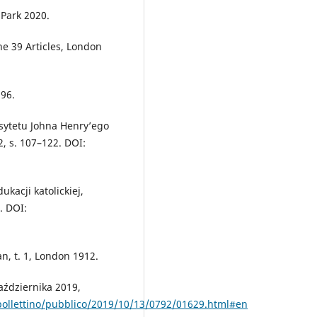
 Park 2020.
he 39 Articles, London
896.
sytetu Johna Henry’ego
, s. 107–122. DOI:
kacji katolickiej,
. DOI:
n, t. 1, London 1912.
aździernika 2019,
/bollettino/pubblico/2019/10/13/0792/01629.html#en