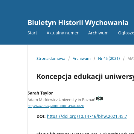
Biuletyn Historii Wychowania
Start
Aktualny numer
Archiwum
Ogłosze
Strona domowa
/
Archiwum
/
Nr 45 (2021)
/
MA
Koncepcja edukacji uniwer
Sarah Taylor
Adam Mickiewicz University in Poznań
https://orcid.org/0000-0003-4944-182X
DOI:
https://doi.org/10.14746/bhw.2021.45.7