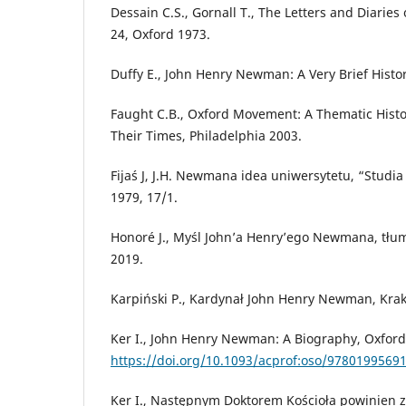
Dessain C.S., Gornall T., The Letters and Diarie
24, Oxford 1973.
Duffy E., John Henry Newman: A Very Brief Histo
Faught C.B., Oxford Movement: A Thematic Histo
Their Times, Philadelphia 2003.
Fijaś J, J.H. Newmana idea uniwersytetu, “Studia
1979, 17/1.
Honoré J., Myśl John’a Henry’ego Newmana, tłum
2019.
Karpiński P., Kardynał John Henry Newman, Kra
Ker I., John Henry Newman: A Biography, Oxford
https://doi.org/10.1093/acprof:oso/9780199569
Ker I., Następnym Doktorem Kościoła powinien z