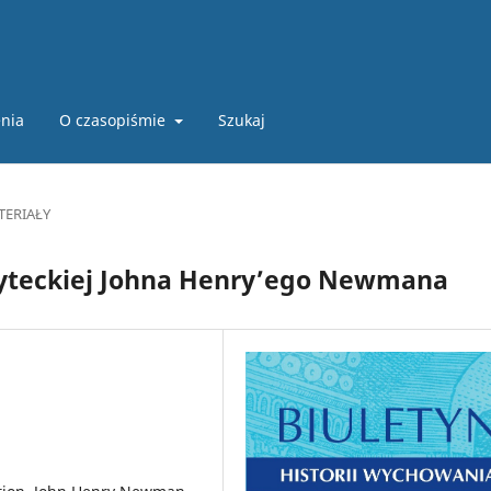
nia
O czasopiśmie
Szukaj
TERIAŁY
syteckiej Johna Henry’ego Newmana