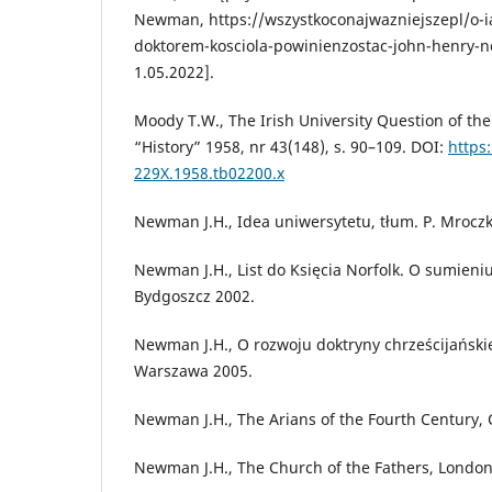
Newman, https://wszystkoconajwazniejszepl/o-
doktorem-kosciola-powinienzostac-john-henry-
1.05.2022].
Moody T.W., The Irish University Question of th
“History” 1958, nr 43(148), s. 90–109. DOI:
https
229X.1958.tb02200.x
Newman J.H., Idea uniwersytetu, tłum. P. Mrocz
Newman J.H., List do Księcia Norfolk. O sumieniu
Bydgoszcz 2002.
Newman J.H., O rozwoju doktryny chrześcijańskiej
Warszawa 2005.
Newman J.H., The Arians of the Fourth Century,
Newman J.H., The Church of the Fathers, London