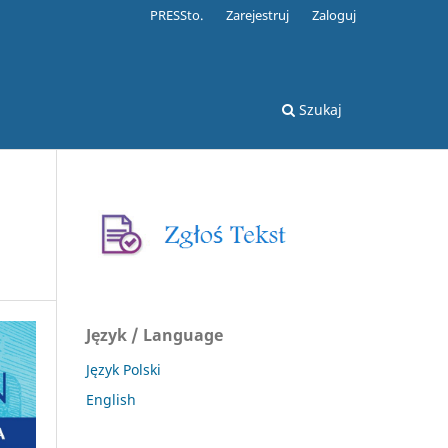
PRESSto.
Zarejestruj
Zaloguj
Szukaj
Język / Language
Język Polski
English