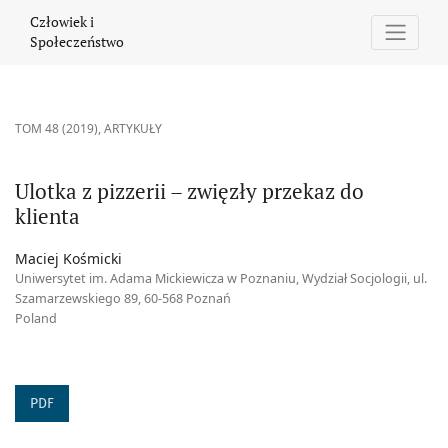
Ulotka z pizzerii – zwięzły przekaz do klienta
Człowiek i
Społeczeństwo
TOM 48 (2019)
,
ARTYKUŁY
Ulotka z pizzerii – zwięzły przekaz do
klienta
Maciej Kośmicki
Uniwersytet im. Adama Mickiewicza w Poznaniu, Wydział Socjologii, ul.
Szamarzewskiego 89, 60-568 Poznań
Poland
PDF