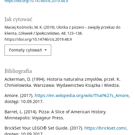
https://doi.org/10.14746/cis.2019.48.9
Jak cytować
Maciej Kośmicki, M. K. (2019). Ulotka z pizzerii – zwięzły przekaz do
klienta.
Człowiek I Społeczeństwo
,
48
, 123–138.
https://doi.org/10.14746/cis.2019.48.9
Formaty cytowań
Bibliografia
Ackerman, D. (1994). Historia naturalna zmysłów, przeł. K.
Chmielowska. Warszawa: Wydawnictwo Książka i Wiedza.
Amore. (2017).
https://en.wikipedia.org/wiki/That%27s_Amore
,
dostęp: 10.09.2017.
Barret, L. (2014). Pizza: A Slice of American History.
Minneapolis: Voyageur Press.
BrickSet Your LEGO® Set Guide. (2017).
https://brickset.com/
,
dostęp: 10.09.2017.