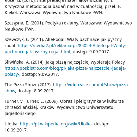
Rose, G. (2010). Interpretacja materiałów wizualnych.
Krytyczna metodologia badań nad wizualnością, przeł. E.
Klekot. Warszawa: Wydawnictwo Naukowe PWN.
Szczęsna, E. (2001). Poetyka reklamy. Warszawa: Wydawnictwo
Naukowe PWN.
Szewczyk, Ł. (2011). AlleRogal: Wiaty pachnące jak pyszny
rogal.
https://media2.pl/reklama-pr/85054-AlleRogal-Wiaty-
pachnace-jak-pyszny-rogal.html
, dostęp: 9.09.2017.
Śliwińska, A. (2014). Jaką pizzę najczęściej wybierają Polacy.
https://posbistro.com/blog/pl/jaka-pizze-najczesciej-jadaja-
polacy/
, dostęp: 9.09.2017.
The Pizza Show. (2017).
https://video.vice.com/pl/show/pizza-
show
, dostęp: 8.09.2017.
Turner, V. Turner, E. (2009). Obraz i pielgrzymka w kulturze
chrześcijańskiej. Kraków: Wydawnictwo Uniwersytetu
Jagiellońskiego.
Ulotka.
https://pl.wikipedia.org/wiki/Ulotka
, dostęp:
10.09.2017.