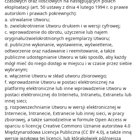
czasowych oraz ilościowych na następujących polach
eksploatacji (art. 50 ustawy z dnia 4 lutego 1994 r. o prawie
autorskim i prawach pokrewnych):
a. utrwalanie Utworu;
b. zwielokrotnienie Utworu drukiem i w wersji cyfrowej;
c. wprowadzenie do obrotu, użyczenie lub najem
oryginału/zwielokrotnionych egzemplarzy Utworu;
d. publiczne wykonanie, wystawienie, wyświetlenie,
odtworzenie oraz nadawanie i reemitowanie, a także
publiczne udostępnianie Utworu w taki sposób, aby każdy
mógł mieć do niego dostęp w miejscu i w czasie przez siebie
wybranym;
e. włączenie Utworu w skład utworu zbiorowego;
f. wprowadzenie Utworu w postaci elektronicznej na
platformy elektroniczne lub inne wprowadzenie Utworu w
postaci elektronicznej do Internetu, Intranetu, Extranetu lub
innej sieci;
g. rozpowszechnianie Utworu w wersji elektronicznej w
Internecie, Intranecie, Extranecie lub innej sieci, w pracy
zbiorowej, a także samodzielnie w formule Open Access w
oparciu o licencję Creative Commons Uznanie autorstwa 4.0
Międzynarodowa Licencja Publiczna (CC BY 4.0), a także inną
wersję językową tej licencji, lub którąkolwiek późniejszą