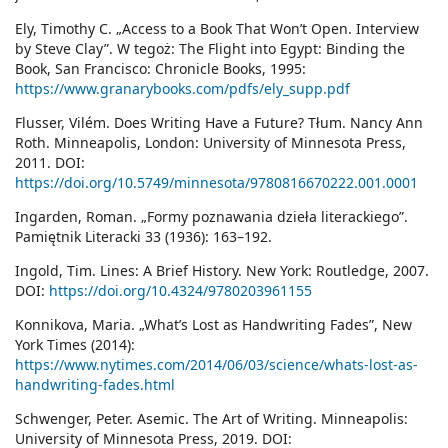
Ely, Timothy C. „Access to a Book That Won’t Open. Interview
by Steve Clay”. W tegoż: The Flight into Egypt: Binding the
Book, San Francisco: Chronicle Books, 1995:
https://www.granarybooks.com/pdfs/ely_supp.pdf
Flusser, Vilém. Does Writing Have a Future? Tłum. Nancy Ann
Roth. Minneapolis, London: University of Minnesota Press,
2011. DOI:
https://doi.org/10.5749/minnesota/9780816670222.001.0001
Ingarden, Roman. „Formy poznawania dzieła literackiego”.
Pamiętnik Literacki 33 (1936): 163–192.
Ingold, Tim. Lines: A Brief History. New York: Routledge, 2007.
DOI:
https://doi.org/10.4324/9780203961155
Konnikova, Maria. „What’s Lost as Handwriting Fades”, New
York Times (2014):
https://www.nytimes.com/2014/06/03/science/whats-lost-as-
handwriting-fades.html
Schwenger, Peter. Asemic. The Art of Writing. Minneapolis:
University of Minnesota Press, 2019. DOI: