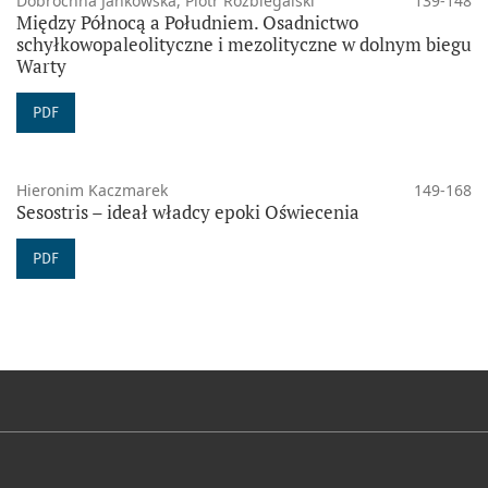
Dobrochna Jankowska, Piotr Rozbiegalski
139-148
Między Północą a Południem. Osadnictwo
schyłkowopaleolityczne i mezolityczne w dolnym biegu
Warty
PDF
Hieronim Kaczmarek
149-168
Sesostris – ideał władcy epoki Oświecenia
PDF