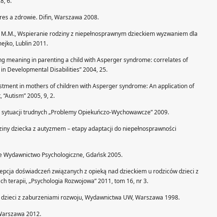
8, 6.
tres a zdrowie. Difin, Warszawa 2008.
likn M.M., Wspieranie rodziny z niepełnosprawnym dzieckiem wyzwaniem dla
ejko, Lublin 2011.
ing meaning in parenting a child with Asperger syndrome: correlates of
in Developmental Disabilities” 2004, 25.
ustment in mothers of children with Asperger syndrome: An application of
 “Autism” 2005, 9, 2.
ec sytuacji trudnych „Problemy Opiekuńczo-Wychowawcze” 2009.
iny dziecka z autyzmem – etapy adaptacji do niepełnosprawności
ie Wydawnictwo Psychologiczne, Gdańsk 2005.
percepcja doświadczeń związanych z opieką nad dzieckiem u rodziców dzieci z
 terapii, „Psychologia Rozwojowa” 2011, tom 16, nr 3.
ów dzieci z zaburzeniami rozwoju, Wydawnictwa UW, Warszawa 1998.
 Warszawa 2012.