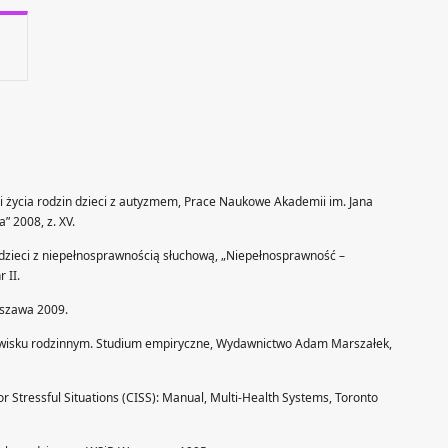
i życia rodzin dzieci z autyzmem, Prace Naukowe Akademii im. Jana
” 2008, z. XV.
dzieci z niepełnosprawnością słuchową, „Niepełnosprawność –
 II.
rszawa 2009.
wisku rodzinnym. Studium empiryczne, Wydawnictwo Adam Marszałek,
for Stressful Situations (CISS): Manual, Multi-Health Systems, Toronto