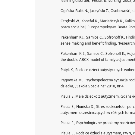
learning disorder, “Pediatric Nursing” 2002, 2
Ogińska-Bulik N., Juczyński Z., Osobowość, s
Otrębski W., Konefał K., Mariańczyk K., Ku
pracy socjalnej, Europerspektywa Beata Rom
Pakenham K.I., Samios C., Sofronoff K., Find
sense making and benefit finding, “Research 
Pakenham K. I., Samios C., Sofronoff K., Adj
the double ABCX model of family adjustment,
Patyk K., Rodzice dzieci autystycznych wob
Pągowska M., Psychospołeczna sytuacja rodz
dziecka, „Szkoła Specjalna” 2010, nr 4.
Pisula E, Małe dziecko z autyzmem, Gdańsk
Pisula E., Noińska D., Stres rodzicielski i 
autyzmem uczestniczących w różnych formach
Pisula E., Psychologiczne problemy rodzic
Pisula E., Rodzice dzieci z autyzmem, PWN,