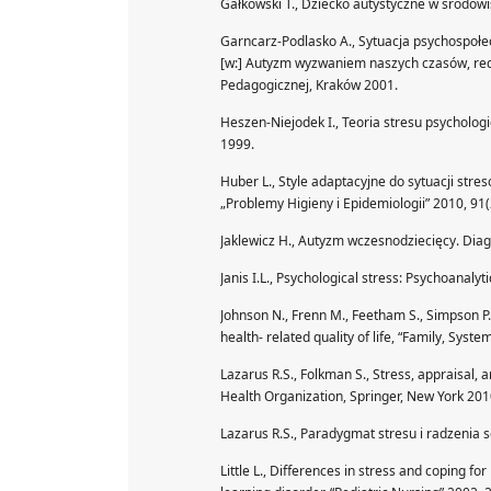
Gałkowski T., Dziecko autystyczne w środow
Garncarz-Podlasko A., Sytuacja psychospołec
[w:] Autyzm wyzwaniem naszych czasów, red
Pedagogicznej, Kraków 2001.
Heszen-Niejodek I., Teoria stresu psychologic
1999.
Huber L., Style adaptacyjne do sytuacji str
„Problemy Higieny i Epidemiologii” 2010, 91(
Jaklewicz H., Autyzm wczesnodziecięcy. Diag
Janis I.L., Psychological stress: Psychoanalyt
Johnson N., Frenn M., Feetham S., Simpson P.
health- related quality of life, “Family, Syst
Lazarus R.S., Folkman S., Stress, appraisal, 
Health Organization, Springer, New York 201
Lazarus R.S., Paradygmat stresu i radzenia 
Little L., Differences in stress and coping 