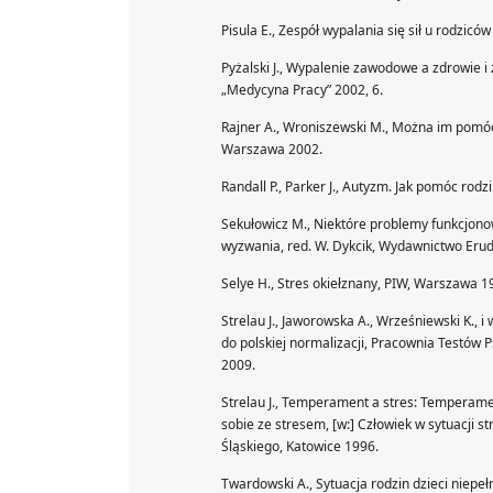
Pisula E., Zespół wypalania się sił u rodzic
Pyżalski J., Wypalenie zawodowe a zdrowie 
„Medycyna Pracy” 2002, 6.
Rajner A., Wroniszewski M., Można im pomóc
Warszawa 2002.
Randall P., Parker J., Autyzm. Jak pomóc rod
Sekułowicz M., Niektóre problemy funkcjonow
wyzwania, red. W. Dykcik, Wydawnictwo Erud
Selye H., Stres okiełznany, PIW, Warszawa 1
Strelau J., Jaworowska A., Wrześniewski K., 
do polskiej normalizacji, Pracownia Testów
2009.
Strelau J., Temperament a stres: Temperamen
sobie ze stresem, [w:] Człowiek w sytuacji s
Śląskiego, Katowice 1996.
Twardowski A., Sytuacja rodzin dzieci niepeł