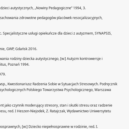
ów dzieci autystycznych, „Nowiny Pedagogiczne” 1994, 3.
i zachowania zdrowotne pedagogów placówek resocjalizacyjnych,
. Specjalistyczne usługi opiekuńcze dla dzieci z autyzmem, SYNAPSIS,
zinie, GWP, Gdańsk 2016.
ania rodziny dziecka autystycznego, [w:] Autyzm kontrowersje i
itus, Poznań 1994.
979.
i wsp., Kwestionariusz Radzenia Sobie w Sytuacjach Stresowych. Podręcznik
 Psychologicznych Polskiego Towarzystwa Psychologicznego, Warszawa
t jako czynnik moderujący stresory, stan i skutki stresu oraz radzenie
tresu, red. I Heszen-Niejodek, Z. Ratajczak, Wydawnictwo Uniwersytetu
nosprawnych, [w:] Dziecko niepełnosprawne w rodzinie, red. I.