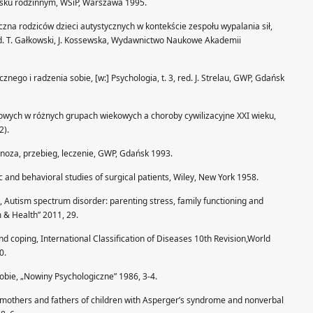
isku rodzinnym, WSiP, Warszawa 1995.
zna rodziców dzieci autystycznych w kontekście zespołu wypalania sił,
. T. Gałkowski, J. Kossewska, Wydawnictwo Naukowe Akademii
znego i radzenia sobie, [w:] Psychologia, t. 3, red. J. Strelau, GWP, Gdańsk
esowych w różnych grupach wiekowych a choroby cywilizacyjne XXI wieku,
2).
noza, przebieg, leczenie, GWP, Gdańsk 1993.
ic and behavioral studies of surgical patients, Wiley, New York 1958.
, Autism spectrum disorder: parenting stress, family functioning and
em & Health” 2011, 29.
and coping, International Classification of Diseases 10th Revision,World
0.
sobie, „Nowiny Psychologiczne” 1986, 3-4.
for mothers and fathers of children with Asperger’s syndrome and nonverbal