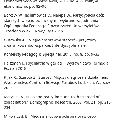
Ekonomicznego we Wrocławiu, 2016, no. 450, Polityka
ekonomiczna, pp. 82–90.
Borczyk W., Jachimowicz D., Nalepa W., Partycypacja osób
starszych w życiu publicznym – wybrane zagadnienia,
Ogólnopolska Federacja Stowarzyszeń Uniwersytetów
Trzeciego Wieku, Nowy Sącz 2015.
Gutowska A., (Nie)pełnosprawna starość – przyczyny,
uwarunkowania, wsparcie, Interdyscyplinarne
Konteksty Pedagogiki Specjalnej, 2015, no. 8, pp. 9–33.
Heitzman J., Psychiatria w geriatrii, Wydawnictwo Termedia,
Poznań 2018.
Kijak R., Szarota Z., Starość. Między diagnozą a działaniem.
Wydawnictwo Centrum Rozwoju Zasobów Ludzkich, Warsaw
2013.
Matysiak A., Is Poland really ‘immune’ to the spread of
cohabitation?, Demographic Research, 2009, Vol. 21, pp. 215–
234.
Mikołajczyk B., Międzynarodowa ochrona praw osób