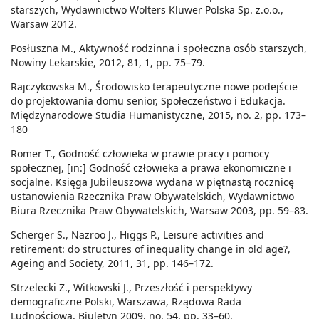
starszych, Wydawnictwo Wolters Kluwer Polska Sp. z.o.o.,
Warsaw 2012.
Posłuszna M., Aktywność rodzinna i społeczna osób starszych,
Nowiny Lekarskie, 2012, 81, 1, pp. 75–79.
Rajczykowska M., Środowisko terapeutyczne nowe podejście
do projektowania domu senior, Społeczeństwo i Edukacja.
Międzynarodowe Studia Humanistyczne, 2015, no. 2, pp. 173–
180
Romer T., Godność człowieka w prawie pracy i pomocy
społecznej, [in:] Godność człowieka a prawa ekonomiczne i
socjalne. Księga Jubileuszowa wydana w piętnastą rocznicę
ustanowienia Rzecznika Praw Obywatelskich, Wydawnictwo
Biura Rzecznika Praw Obywatelskich, Warsaw 2003, pp. 59–83.
Scherger S., Nazroo J., Higgs P., Leisure activities and
retirement: do structures of inequality change in old age?,
Ageing and Society, 2011, 31, pp. 146–172.
Strzelecki Z., Witkowski J., Przeszłość i perspektywy
demograficzne Polski, Warszawa, Rządowa Rada
Ludnościowa, Biuletyn 2009, no. 54, pp. 33–60.