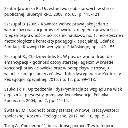
Szatur-Jaworska B., Uczestnictwo osób starszych w sferze
publicznej, Biuletyn RPO, 2008, no. 65, p. 115–121.
Szczupał B. (2009), Równość wobec prawa jako jeden z
warunków realizacji praw człowieka z niepełnosprawnością,
Niepełnosprawność – półrocznik naukowy, no. 1: Teoretyczne i
metodologiczne konteksty pedagogiki specjalnej, Gdańsk
Fundacja Rozwoju Uniwersytetu Gdańskiego, pp. 149–155.
Szczupał B., Chatzipentidis K., W poszukiwaniu drogi do
emancypacji – godność osoby starszej i ageizm w świetle
koncepcji praw człowieka oraz w perspektywie rozwoju
współczesnego społeczeństwa, Interdyscyplinarne Konteksty
Pedagogiki Specjalnej, 2016, no. 12, pp. 99–118.
Szukalski P., Uprzedzenia i dyskryminacja ze względu na wiek
(ageizm) – przyczyny, przejawy, konsekwencje, Polityka
Społeczna, 2004, no. 2, pp. 11–15.
Świtała I.M., Godność osoby starszej w nowej rzeczywistości
społecznej, Roczniki Teologiczne, 2017, vol. 10, pp. 5–21.
Tokaj A., Codzienność, bezradność, pomoc. Trzy kategorie