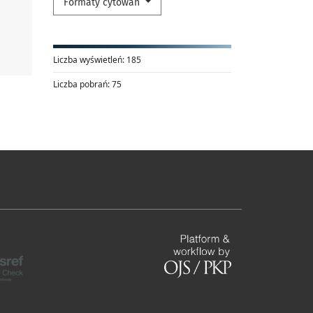
Formaty cytowań
Liczba wyświetleń:
185
Liczba pobrań:
75