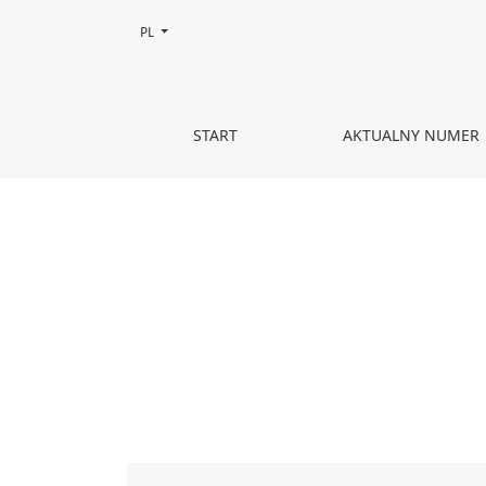
Zmień język, obecnie wybrany to:
PL
Spis treści
START
AKTUALNY NUMER