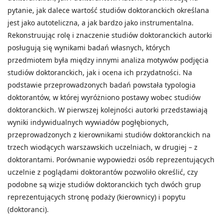
pytanie, jak dalece wartość studiów doktoranckich określana
jest jako autoteliczna, a jak bardzo jako instrumentalna.
Rekonstruując rolę i znaczenie studiów doktoranckich autorki
posługują się wynikami badań własnych, których
przedmiotem była między innymi analiza motywów podjęcia
studiów doktoranckich, jak i ocena ich przydatności. Na
podstawie przeprowadzonych badań powstała typologia
doktorantów, w której wyróżniono postawy wobec studiów
doktoranckich. W pierwszej kolejności autorki przedstawiają
wyniki indywidualnych wywiadów pogłębionych,
przeprowadzonych z kierownikami studiów doktoranckich na
trzech wiodących warszawskich uczelniach, w drugiej – z
doktorantami. Porównanie wypowiedzi osób reprezentujących
uczelnie z poglądami doktorantów pozwoliło określić, czy
podobne są wizje studiów doktoranckich tych dwóch grup
reprezentujących stronę podaży (kierownicy) i popytu
(doktoranci).