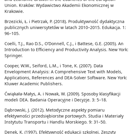
Union. Kraków: Wydawictwo Akademii Ekonomicznej w
Krakowie.
Brzezicki, Ł. i Pietrzak, P. (2018). Produktywność dydaktyczna
publicznych uniwersytetów w latach 2010–2015. Edukacja. 1:
96–105.
Coelli, T.J., Rao D.S., O’Donnell, C.J., i Battese, G.E. (2005). An
Introduction to Efficiency and Productivity Analysis. New York:
Springer.
Cooper, W.W., Seiford, L.M., i Tone, K. (2007). Data
Envelopment Analysis: A Comprehensive Text with Models,
Applications, References and DEA-Solver Software. New York:
Kluwer Academic Publishers.
Ćwiąkała-Małys, A. i Nowak, W. (2009). Sposoby klasyfikacji
modeli DEA. Badania Operacyjne i Decyzje. 3: 5–18.
Dąbrowski, J. (2012). Metodyczne aspekty pomiaru
efektywności przedsiębiorstw portowych. Studia i Materiały
Instytutu Transportu i Handlu Morskiego. 9: 31–50.
Denek, K. (1997). Efektywność edukacji szkolnej. Zeszyty