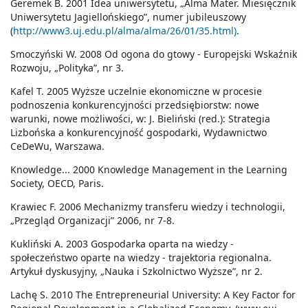
Geremek B. 2001 Idea uniwersytetu, „Alma Mater. Miesięcznik
Uniwersytetu Jagiellońskiego”, numer jubileuszowy
(
http://www3.uj.edu.pl/alma/alma/26/01/35.html)
.
Smoczyński W. 2008 Od ogona do gtowy - Europejski Wskaźnik
Rozwoju, „Polityka”, nr 3.
Kafel T. 2005 Wyższe uczelnie ekonomiczne w procesie
podnoszenia konkurencyjności przedsiębiorstw: nowe
warunki, nowe możliwości, w: J. Bieliński (red.): Strategia
Lizbońska a konkurencyjność gospodarki, Wydawnictwo
CeDeWu, Warszawa.
Knowledge... 2000 Knowledge Management in the Learning
Society, OECD, Paris.
Krawiec F. 2006 Mechanizmy transferu wiedzy i technologii,
„Przegląd Organizacji” 2006, nr 7-8.
Kukliński A. 2003 Gospodarka oparta na wiedzy -
społeczeństwo oparte na wiedzy - trajektoria regionalna.
Artykuł dyskusyjny, „Nauka i Szkolnictwo Wyższe”, nr 2.
Lachę S. 2010 The Entrepreneurial University: A Key Factor for