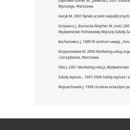
Dąbrowa-Szefler M., Jabłecka J. 2007 Szkoln
Wyższego, Warszawa.
Geryk M. 2007 Rynek uczelni niepublicznyc
Grzywacz J., Burżacka-Majcher M. (red.) 200
Wydawnictwo Państwowej Wyższej Szkoły Za
Kochanowicz J. 1999 W centrum uwagi, „Foru
Krzyżanowska M. 2000 Marketing usług orga
i Zarządzania, Warszawa.
Otto J. 2001 Marketing relacji, Wydawnictwo
Szkoły wyższe... 1997-2006 Szkoły wyższe i 
Wojciechowski J. 1999 Uczelnia w każdym po