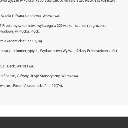
ictwo wyższe w Polsce. Raport dla OECD, Ministerstwo Nauki i Szkolnictwa
h, Szkoła Główna Handlowa, Warszawa.
7 Problemy szkolnictwa wyższego w XXI wieku - szanse i zagrożenia,
wodowej w Płocku, Płock.
m Akademickie”, nr 10(74).
nizacji niekomercyjnych, Wydawnictwo Wyższej Szkoły Przedsiębiorczości
 C.H. Beck, Warszawa.
ich finanse, Główny Urząd Statystyczny, Warszawa.
wiecie, „Forum Akademickie”, nr 10(74).