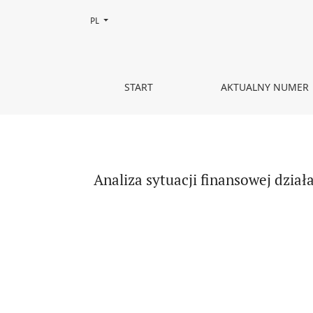
Zmień język, obecnie wybrany to:
PL
Analiza sytuacji finansowej działalności dydakty
START
AKTUALNY NUMER
Analiza sytuacji finansowej dzia