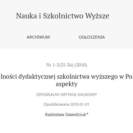
cznej szkolnictwa wyższego w Polsce w latach 1997-2009 - wybrane 
Nauka i Szkolnictwo Wyższe
ARCHIWUM
OGŁOSZENIA
Nr 1-2(35-36) (2010)
łalności dydaktycznej szkolnictwa wyższego w Po
aspekty
ORYGINALNY ARTYKUŁ NAUKOWY
Opublikowane 2010-01-01
+
Radosław Dawidziuk