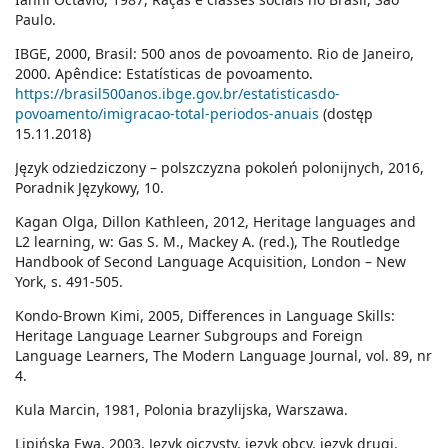
Paulo.
IBGE, 2000, Brasil: 500 anos de povoamento. Rio de Janeiro,
2000. Apêndice: Estatísticas de povoamento.
https://brasil500anos.ibge.gov.br/estatisticasdo-
povoamento/imigracao-total-periodos-anuais
(dostęp
15.11.2018)
Język odziedziczony – polszczyzna pokoleń polonijnych, 2016,
Poradnik Językowy, 10.
Kagan Olga, Dillon Kathleen, 2012, Heritage languages and
L2 learning, w: Gas S. M., Mackey A. (red.), The Routledge
Handbook of Second Language Acquisition, London – New
York, s. 491-505.
Kondo-Brown Kimi, 2005, Differences in Language Skills:
Heritage Language Learner Subgroups and Foreign
Language Learners, The Modern Language Journal, vol. 89, nr
4.
Kula Marcin, 1981, Polonia brazylijska, Warszawa.
Lipińska Ewa, 2003, Język ojczysty, język obcy, język drugi.