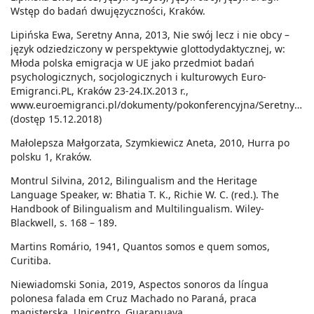
Wstęp do badań dwujęzyczności, Kraków.
Lipińska Ewa, Seretny Anna, 2013, Nie swój lecz i nie obcy –
język odziedziczony w perspektywie glottodydaktycznej, w:
Młoda polska emigracja w UE jako przedmiot badań
psychologicznych, socjologicznych i kulturowych Euro-
Emigranci.PL, Kraków 23-24.IX.2013 r.,
www.euroemigranci.pl/dokumenty/pokonferencyjna/Seretny_Lip
(dostęp 15.12.2018)
Małolepsza Małgorzata, Szymkiewicz Aneta, 2010, Hurra po
polsku 1, Kraków.
Montrul Silvina, 2012, Bilingualism and the Heritage
Language Speaker, w: Bhatia T. K., Richie W. C. (red.). The
Handbook of Bilingualism and Multilingualism. Wiley-
Blackwell, s. 168 – 189.
Martins Romário, 1941, Quantos somos e quem somos,
Curitiba.
Niewiadomski Sonia, 2019, Aspectos sonoros da língua
polonesa falada em Cruz Machado no Paraná, praca
magisterska, Unicentro, Guarapuava.