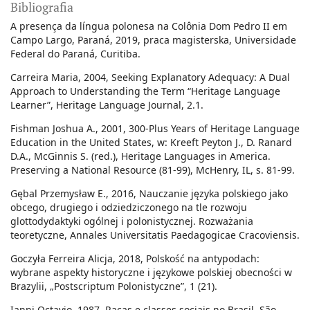
Bibliografia
A presença da língua polonesa na Colônia Dom Pedro II em
Campo Largo, Paraná, 2019, praca magisterska, Universidade
Federal do Paraná, Curitiba.
Carreira Maria, 2004, Seeking Explanatory Adequacy: A Dual
Approach to Understanding the Term “Heritage Language
Learner”, Heritage Language Journal, 2.1.
Fishman Joshua A., 2001, 300-Plus Years of Heritage Language
Education in the United States, w: Kreeft Peyton J., D. Ranard
D.A., McGinnis S. (red.), Heritage Languages in America.
Preserving a National Resource (81-99), McHenry, IL, s. 81-99.
Gębal Przemysław E., 2016, Nauczanie języka polskiego jako
obcego, drugiego i odziedziczonego na tle rozwoju
glottodydaktyki ogólnej i polonistycznej. Rozważania
teoretyczne, Annales Universitatis Paedagogicae Cracoviensis.
Goczyła Ferreira Alicja, 2018, Polskość na antypodach:
wybrane aspekty historyczne i językowe polskiej obecności w
Brazylii, „Postscriptum Polonistyczne”, 1 (21).
Ianni Octavio, 1987, Raças e classes sociais no Brasil, São