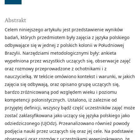
Abstrakt
Celem niniejszego artykułu jest przedstawienie wyników
badań, których przedmiotem były zajęcia z języka polskiego
odbywające się w jednej z polskich kolonii w Południowej
Brazylii. Narzędziami metodologicznymi były: ankieta
wypełniona przez wszystkich uczących się, obserwacje zajęć
oraz rozmowy przeprowadzone z ochotnikami i z
nauczycielką. W tekście omówiono kontekst i warunki, w jakich
zajęcia się odbywają, oraz opisano grupę uczących się,
bardzo zróżnicowaną pod względem wieku i poziomu
kompetencji polonistycznych. Ustalono, iż zależnie od
przyjętej definicji, wszyscy bądź część uczestników zajęć może
zostać zaklasyfikowana jako uczący się języka polskiego jako
odziedziczonego (UJOdz). Przeanalizowano również powody
podjęcia nauki przez uczących się oraz jej cele. Na podstawie
obserwacji oraz rozmów z uczestnikami wywnioskowano, że