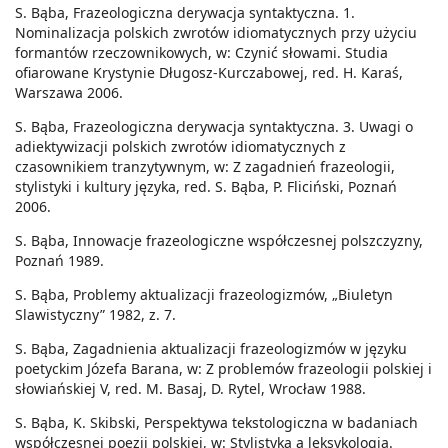
S. Bąba, Frazeologiczna derywacja syntaktyczna. 1.
Nominalizacja polskich zwrotów idiomatycznych przy użyciu
formantów rzeczownikowych, w: Czynić słowami. Studia
ofiarowane Krystynie Długosz-Kurczabowej, red. H. Karaś,
Warszawa 2006.
S. Bąba, Frazeologiczna derywacja syntaktyczna. 3. Uwagi o
adiektywizacji polskich zwrotów idiomatycznych z
czasownikiem tranzytywnym, w: Z zagadnień frazeologii,
stylistyki i kultury języka, red. S. Bąba, P. Fliciński, Poznań
2006.
S. Bąba, Innowacje frazeologiczne współczesnej polszczyzny,
Poznań 1989.
S. Bąba, Problemy aktualizacji frazeologizmów, „Biuletyn
Slawistyczny” 1982, z. 7.
S. Bąba, Zagadnienia aktualizacji frazeologizmów w języku
poetyckim Józefa Barana, w: Z problemów frazeologii polskiej i
słowiańskiej V, red. M. Basaj, D. Rytel, Wrocław 1988.
S. Bąba, K. Skibski, Perspektywa tekstologiczna w badaniach
współczesnej poezji polskiej, w: Stylistyka a leksykologia.