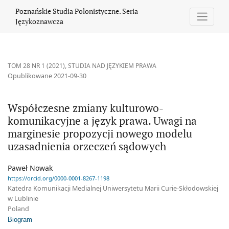
Współczesne zmiany kulturowo-komunikacyjne a język prawa. U
Poznańskie Studia Polonistyczne. Seria
Językoznawcza
TOM 28 NR 1 (2021)
,
STUDIA NAD JĘZYKIEM PRAWA
Opublikowane 2021-09-30
Współczesne zmiany kulturowo-
komunikacyjne a język prawa. Uwagi na
marginesie propozycji nowego modelu
uzasadnienia orzeczeń sądowych
Paweł Nowak
https://orcid.org/0000-0001-8267-1198
Katedra Komunikacji Medialnej Uniwersytetu Marii Curie-Skłodowskiej
w Lublinie
Poland
Biogram