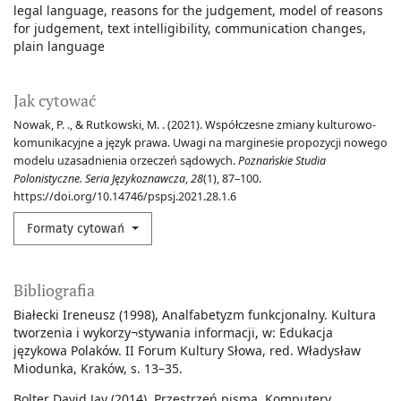
legal language
reasons for the judgement
model of reasons
for judgement
text intelligibility
communication changes
plain language
Jak cytować
Nowak, P. ., & Rutkowski, M. . (2021). Współczesne zmiany kulturowo-
komunikacyjne a język prawa. Uwagi na marginesie propozycji nowego
modelu uzasadnienia orzeczeń sądowych.
Poznańskie Studia
Polonistyczne. Seria Językoznawcza
,
28
(1), 87–100.
https://doi.org/10.14746/pspsj.2021.28.1.6
Formaty cytowań
Bibliografia
Białecki Ireneusz (1998), Analfabetyzm funkcjonalny. Kultura
tworzenia i wykorzy¬stywania informacji, w: Edukacja
językowa Polaków. II Forum Kultury Słowa, red. Władysław
Miodunka, Kraków, s. 13–35.
Bolter David Jay (2014), Przestrzeń pisma. Komputery,