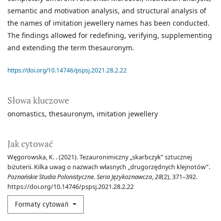
semantic and motivation analysis, and structural analysis of
the names of imitation jewellery names has been conducted.
The findings allowed for redefining, verifying, supplementing
and extending the term thesauronym.
https://doi.org/10.14746/pspsj.2021.28.2.22
Słowa kluczowe
onomastics
thesauronym
imitation jewellery
Jak cytować
Węgorowska, K. . (2021). Tezauronimiczny „skarbczyk” sztucznej
biżuterii. Kilka uwag o nazwach własnych „drugorzędnych klejnotów”.
Poznańskie Studia Polonistyczne. Seria Językoznawcza
,
28
(2), 371–392.
https://doi.org/10.14746/pspsj.2021.28.2.22
Formaty cytowań