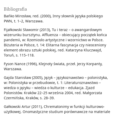
Bibliografia
Bańko Mirosław, red. (2000), Inny słownik języka polskiego
PWN, t. 1–2, Warszawa.
Fijałkowski Sławomir (2013), Tu i teraz – o awangardowym
wizerunku bursztynu. Affluenza – obiecujący początek końca
pandemii, w: Rzemiosło artystyczne i wzornictwo w Polsce.
Biżuteria w Polsce, t. 14: Elitarna fascynacja czy nieoceniony
element obrazu sztuki polskiej, red. Katarzyna Kluczwajd,
Toruń, s. 115–118.
Fyson Nance (1996), Klejnoty świata, przeł. Jerzy Korpanty,
Warszawa.
Gajda Stanisław (2005), Język – językoznawstwo – polonistyka,
w: Polonistyka w przebudowie, t. 1: Literaturoznawstwo –
wiedza o języku – wiedza o kulturze – edukacja. Zjazd
Polonistów. Kraków 22–25 września 2004, red. Małgorzata
Czermińska, Kraków, s. 28–39.
Gałkowski Artur (2011), Chrematonimy w funkcji kulturowo-
użytkowej. Onomastyczne studium porównawcze na materiale