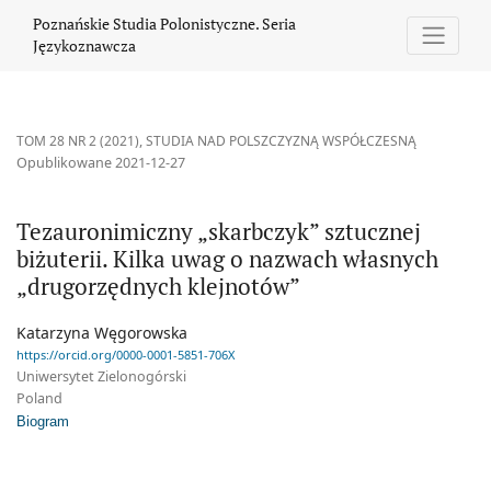
Tezauronimiczny „skarbczyk” sztucznej biżuterii. Kilka uwag o
Poznańskie Studia Polonistyczne. Seria
Językoznawcza
TOM 28 NR 2 (2021)
,
STUDIA NAD POLSZCZYZNĄ WSPÓŁCZESNĄ
Opublikowane 2021-12-27
Tezauronimiczny „skarbczyk” sztucznej
biżuterii. Kilka uwag o nazwach własnych
„drugorzędnych klejnotów”
Katarzyna Węgorowska
https://orcid.org/0000-0001-5851-706X
Uniwersytet Zielonogórski
Poland
Biogram