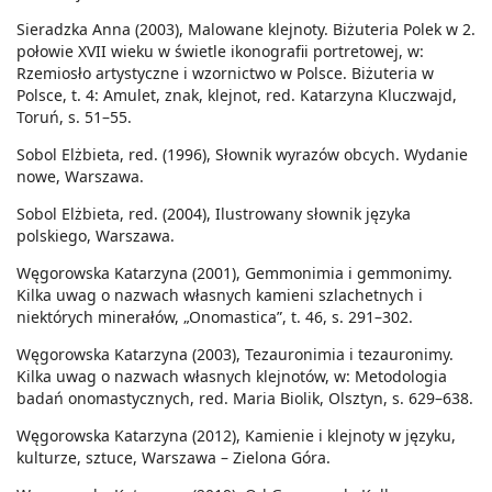
Sieradzka Anna (2003), Malowane klejnoty. Biżuteria Polek w 2.
połowie XVII wieku w świetle ikonografii portretowej, w:
Rzemiosło artystyczne i wzornictwo w Polsce. Biżuteria w
Polsce, t. 4: Amulet, znak, klejnot, red. Katarzyna Kluczwajd,
Toruń, s. 51–55.
Sobol Elżbieta, red. (1996), Słownik wyrazów obcych. Wydanie
nowe, Warszawa.
Sobol Elżbieta, red. (2004), Ilustrowany słownik języka
polskiego, Warszawa.
Węgorowska Katarzyna (2001), Gemmonimia i gemmonimy.
Kilka uwag o nazwach własnych kamieni szlachetnych i
niektórych minerałów, „Onomastica”, t. 46, s. 291–302.
Węgorowska Katarzyna (2003), Tezauronimia i tezauronimy.
Kilka uwag o nazwach własnych klejnotów, w: Metodologia
badań onomastycznych, red. Maria Biolik, Olsztyn, s. 629–638.
Węgorowska Katarzyna (2012), Kamienie i klejnoty w języku,
kulturze, sztuce, Warszawa – Zielona Góra.