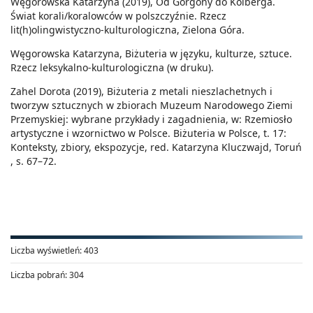
Węgorowska Katarzyna (2019), Od Gorgony do Kolberga.
Świat korali/koralowców w polszczyźnie. Rzecz
lit(h)olingwistyczno-kulturologiczna, Zielona Góra.
Węgorowska Katarzyna, Biżuteria w języku, kulturze, sztuce.
Rzecz leksykalno-kulturologiczna (w druku).
Zahel Dorota (2019), Biżuteria z metali nieszlachetnych i
tworzyw sztucznych w zbiorach Muzeum Narodowego Ziemi
Przemyskiej: wybrane przykłady i zagadnienia, w: Rzemiosło
artystyczne i wzornictwo w Polsce. Biżuteria w Polsce, t. 17:
Konteksty, zbiory, ekspozycje, red. Katarzyna Kluczwajd, Toruń
, s. 67–72.
Liczba wyświetleń:
403
Liczba pobrań:
304