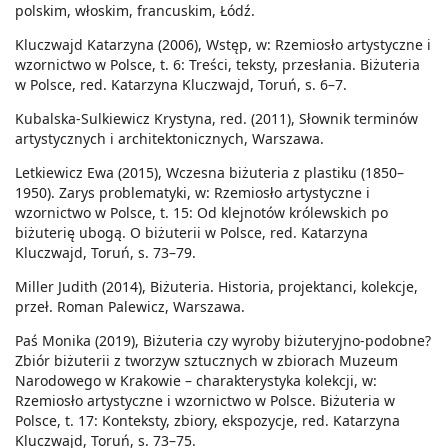
polskim, włoskim, francuskim, Łódź.
Kluczwajd Katarzyna (2006), Wstęp, w: Rzemiosło artystyczne i
wzornictwo w Polsce, t. 6: Treści, teksty, przesłania. Biżuteria
w Polsce, red. Katarzyna Kluczwajd, Toruń, s. 6–7.
Kubalska-Sulkiewicz Krystyna, red. (2011), Słownik terminów
artystycznych i architektonicznych, Warszawa.
Letkiewicz Ewa (2015), Wczesna biżuteria z plastiku (1850–
1950). Zarys problematyki, w: Rzemiosło artystyczne i
wzornictwo w Polsce, t. 15: Od klejnotów królewskich po
biżuterię ubogą. O biżuterii w Polsce, red. Katarzyna
Kluczwajd, Toruń, s. 73–79.
Miller Judith (2014), Biżuteria. Historia, projektanci, kolekcje,
przeł. Roman Palewicz, Warszawa.
Paś Monika (2019), Biżuteria czy wyroby biżuteryjno-podobne?
Zbiór biżuterii z tworzyw sztucznych w zbiorach Muzeum
Narodowego w Krakowie – charakterystyka kolekcji, w:
Rzemiosło artystyczne i wzornictwo w Polsce. Biżuteria w
Polsce, t. 17: Konteksty, zbiory, ekspozycje, red. Katarzyna
Kluczwajd, Toruń, s. 73–75.