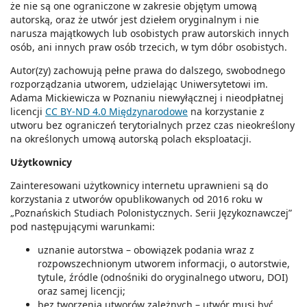
że nie są one ograniczone w zakresie objętym umową
autorską, oraz że utwór jest dziełem oryginalnym i nie
narusza majątkowych lub osobistych praw autorskich innych
osób, ani innych praw osób trzecich, w tym dóbr osobistych.
Autor(zy) zachowują pełne prawa do dalszego, swobodnego
rozporządzania utworem, udzielając Uniwersytetowi im.
Adama Mickiewicza w Poznaniu niewyłącznej i nieodpłatnej
licencji
CC BY-ND 4.0 Międzynarodowe
na korzystanie z
utworu bez ograniczeń terytorialnych przez czas nieokreślony
na określonych umową autorską polach eksploatacji.
Użytkownicy
Zainteresowani użytkownicy internetu uprawnieni są do
korzystania z utworów opublikowanych od 2016 roku w
„Poznańskich Studiach Polonistycznych. Serii Językoznawczej”
pod następującymi warunkami:
uznanie autorstwa – obowiązek podania wraz z
rozpowszechnionym utworem informacji, o autorstwie,
tytule, źródle (odnośniki do oryginalnego utworu, DOI)
oraz samej licencji;
bez tworzenia utworów zależnych – utwór musi być