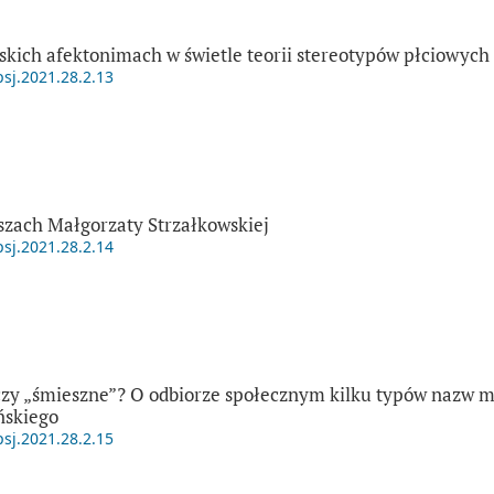
skich afektonimach w świetle teorii stereotypów płciowych
psj.2021.28.2.13
zach Małgorzaty Strzałkowskiej
psj.2021.28.2.14
czy „śmieszne”? O odbiorze społecznym kilku typów nazw 
ńskiego
psj.2021.28.2.15