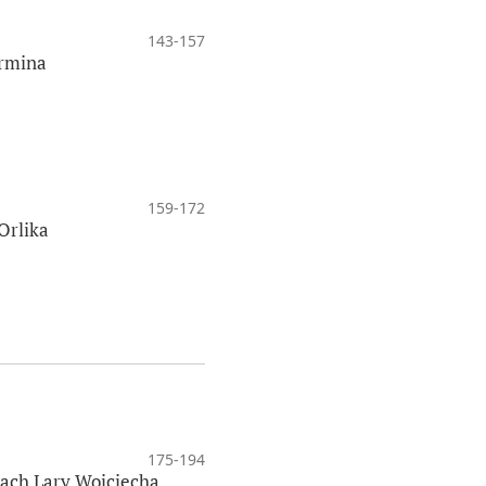
143-157
urmina
159-172
Orlika
175-194
nach Lary Wojciecha