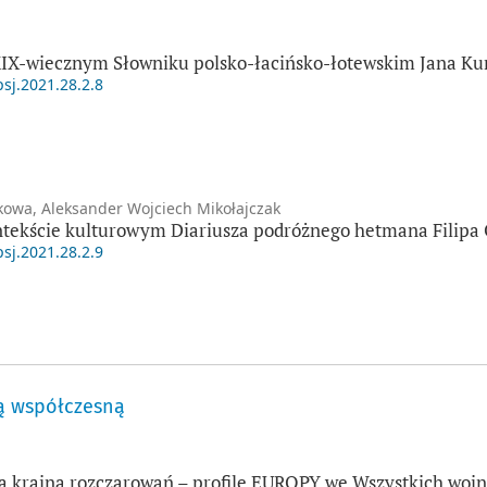
XIX-wiecznym Słowniku polsko-łacińsko-łotewskim Jana K
psj.2021.28.2.8
kowa, Aleksander Wojciech Mikołajczak
ontekście kulturowym Diariusza podróżnego hetmana Filipa 
psj.2021.28.2.9
ą współczesną
a krainą rozczarowań – profile EUROPY we Wszystkich woj