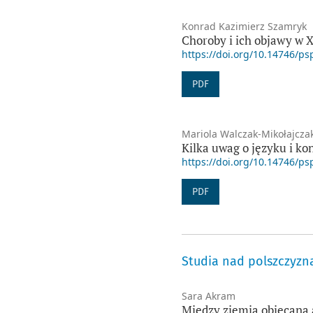
Konrad Kazimierz Szamryk
Choroby i ich objawy w 
https://doi.org/10.14746/ps
PDF
Mariola Walczak-Mikołajcza
Kilka uwag o języku i k
https://doi.org/10.14746/ps
PDF
Studia nad polszczyzn
Sara Akram
Między ziemią obiecaną 