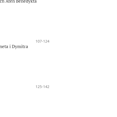
ych Aten Benedykta
107-124
neta i Dymitra
125-142