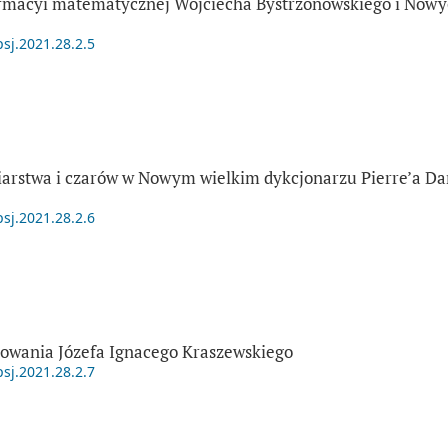
ormacyi matematycznej Wojciecha Bystrzonowskiego i Now
psj.2021.28.2.5
iarstwa i czarów w Nowym wielkim dykcjonarzu Pierre’a Da
psj.2021.28.2.6
owania Józefa Ignacego Kraszewskiego
psj.2021.28.2.7