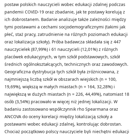
postaw polskich nauczycieli wobec edukacji zdalnej podczas
pandemii COVID-19 oraz zbadanie, jak te postawy korelują z
ich dobrostanem. Badanie analizuje także zależności między
tymi postawami a cechami socjodemograficznymi (takimi jak
płeć, staż pracy, zatrudnienie na różnych poziomach edukacji
oraz lokalizacja szkoły). Próba badawcza składała się z 447
nauczycielek (87,99%) i 61 nauczycieli (12,01%) z różnych
placówek edukacyjnych, w tym szkół podstawowych, szkół
średnich ogólnokształcących, technicznych oraz zawodowych.
Geograficzna dystrybucja tych szkół była zróżnicowana, z
najmniejszą liczbą szkół w obszarach wiejskich (n = 100,
19,69%), większą w małych miastach (n = 164, 32,28%) i
największą w dużych miastach (n = 226, 44,49%), natomiast 18
osób (3,54%) pracowało w więcej niż jednej lokalizacji. W
badaniu zastosowano współczynnik rho Spearmana oraz
ANCOVA do oceny korelacji między lokalizacją szkoły a
postawami wobec edukacji zdalnej, kontrolując dobrostan.
Chociaż początkowo polscy nauczyciele byli niechętni edukacji