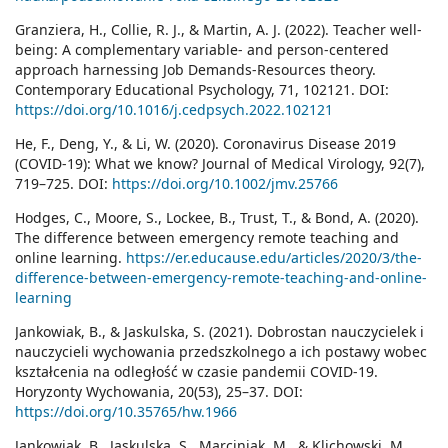
Granziera, H., Collie, R. J., & Martin, A. J. (2022). Teacher well-
being: A complementary variable- and person-centered
approach harnessing Job Demands-Resources theory.
Contemporary Educational Psychology, 71, 102121. DOI:
https://doi.org/10.1016/j.cedpsych.2022.102121
He, F., Deng, Y., & Li, W. (2020). Coronavirus Disease 2019
(COVID‐19): What we know? Journal of Medical Virology, 92(7),
719–725. DOI:
https://doi.org/10.1002/jmv.25766
Hodges, C., Moore, S., Lockee, B., Trust, T., & Bond, A. (2020).
The difference between emergency remote teaching and
online learning.
https://er.educause.edu/articles/2020/3/the-
difference-between-emergency-remote-teaching-and-online-
learning
Jankowiak, B., & Jaskulska, S. (2021). Dobrostan nauczycielek i
nauczycieli wychowania przedszkolnego a ich postawy wobec
kształcenia na odległość w czasie pandemii COVID-19.
Horyzonty Wychowania, 20(53), 25–37. DOI:
https://doi.org/10.35765/hw.1966
Jankowiak, B., Jaskulska, S., Marciniak, M., & Klichowski, M.