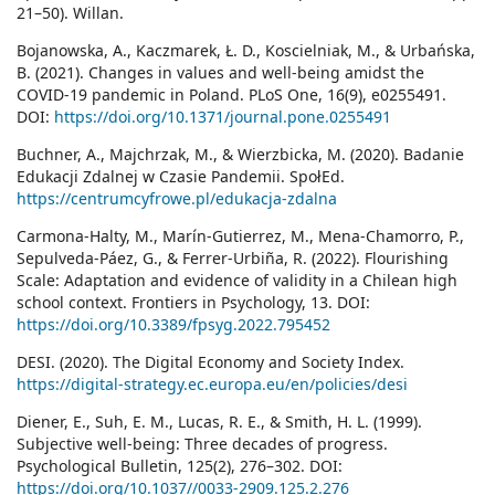
21–50). Willan.
Bojanowska, A., Kaczmarek, Ł. D., Koscielniak, M., & Urbańska,
B. (2021). Changes in values and well-being amidst the
COVID-19 pandemic in Poland. PLoS One, 16(9), e0255491.
DOI:
https://doi.org/10.1371/journal.pone.0255491
Buchner, A., Majchrzak, M., & Wierzbicka, M. (2020). Badanie
Edukacji Zdalnej w Czasie Pandemii. SpołEd.
https://centrumcyfrowe.pl/edukacja-zdalna
Carmona-Halty, M., Marín-Gutierrez, M., Mena-Chamorro, P.,
Sepulveda-Páez, G., & Ferrer-Urbiña, R. (2022). Flourishing
Scale: Adaptation and evidence of validity in a Chilean high
school context. Frontiers in Psychology, 13. DOI:
https://doi.org/10.3389/fpsyg.2022.795452
DESI. (2020). The Digital Economy and Society Index.
https://digital-strategy.ec.europa.eu/en/policies/desi
Diener, E., Suh, E. M., Lucas, R. E., & Smith, H. L. (1999).
Subjective well-being: Three decades of progress.
Psychological Bulletin, 125(2), 276–302. DOI:
https://doi.org/10.1037//0033-2909.125.2.276