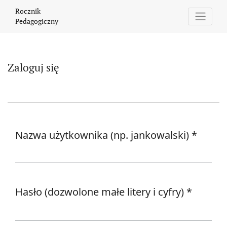
Zaloguj się
Rocznik
Pedagogiczny
Zaloguj się
Nazwa użytkownika (np. jankowalski)
*
Wymagane
Hasło (dozwolone małe litery i cyfry)
*
Wymagane