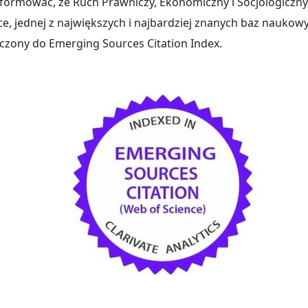
formować, że Ruch Prawniczy, Ekonomiczny i Socjologiczny 
e, jednej z największych i najbardziej znanych baz naukowy
ączony do Emerging Sources Citation Index.