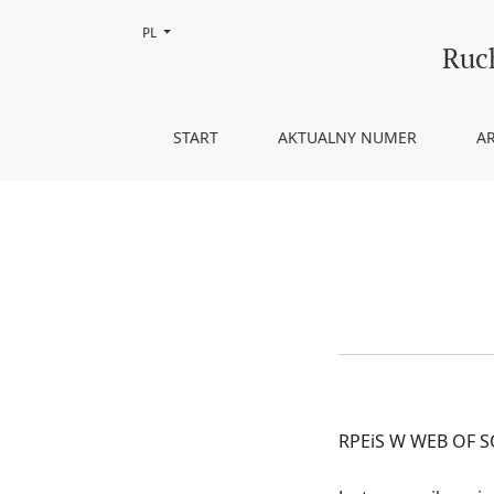
Zmień język, obecnie wybrany to:
PL
RPEiS W WEB OF SCIENCE
Ruc
START
AKTUALNY NUMER
A
RPEiS W WEB OF S