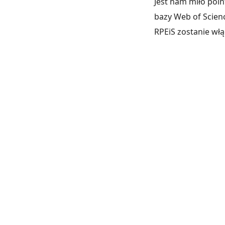
Jest nam miło poin
bazy Web of Scienc
RPEiS zostanie wł