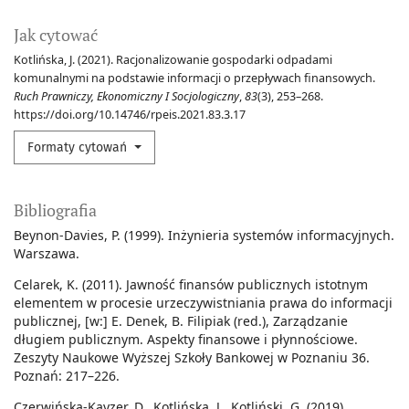
Jak cytować
Kotlińska, J. (2021). Racjonalizowanie gospodarki odpadami
komunalnymi na podstawie informacji o przepływach finansowych.
Ruch Prawniczy, Ekonomiczny I Socjologiczny
,
83
(3), 253–268.
https://doi.org/10.14746/rpeis.2021.83.3.17
Formaty cytowań
Bibliografia
Beynon-Davies, P. (1999). Inżynieria systemów informacyjnych.
Warszawa.
Celarek, K. (2011). Jawność finansów publicznych istotnym
elementem w procesie urzeczywistniania prawa do informacji
publicznej, [w:] E. Denek, B. Filipiak (red.), Zarządzanie
długiem publicznym. Aspekty finansowe i płynnościowe.
Zeszyty Naukowe Wyższej Szkoły Bankowej w Poznaniu 36.
Poznań: 217–226.
Czerwińska-Kayzer, D., Kotlińska, J., Kotliński, G. (2019).