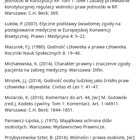
jednostki w Konstytucji RP. Tom 1: Idee i zasady przewodnie
konstytucyjnej regulacji wolności praw jednostki w RP.
Warszawa: C.H. Beck: 369.
Łuków, P. (2007). Etyczne podstawy świadomej zgody na
postępowanie medyczne w Europejskiej Konwencji
Bioetycznej. Prawo i Medycyna 4: 5–22.
Mazurek, F.J. (1980). Godność człowieka a prawa człowieka.
Roczniki Nauk Społecznych 8: 19–48.
Michałowska, K. (2014). Charakter prawny i znaczenie zgody
pacjenta na zabieg medyczny. Warszawa: Difin.
Mrozek, J.J. (2014). Godność osoby ludzkiej jako źródło praw
człowieka i obywatela. Civitas et Lex 1: 41–47.
Mularski, K. (2016). Komentarz do art. 44, [w:] M. Gutowski
(red.), Kodeks cywilny. Tom 1: Komentarz. Art. 1–44911.
Warszawa: C.H. Beck: 1844–1851.
Panowicz-Lipska, J. (1975). Majątkowa ochrona dóbr
osobistych. Warszawa: Wydawnictwo Prawnicze.
Przybyszewska-Szter, B. (2016). Wolności i prawa osobiste, [w:]