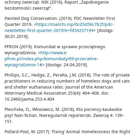
ochrony zwierząt. NIK (2016). Raport „Zapobieganie
bezdomności zwierząt”.
Painted Dog Conservation. (2019). PDC Newsletter First
Quarter 2019. <
https://mailchi.mp/0cd5d56c7b2f/pdc-
newsletter-first-quarter-2019?e=fd54257194
> [dostęp:
30.01.2019].
PFRON (2019). Komunikat w sprawie przeciętnego
wynagrodzenia. <
http://www.e-
pfron.pl/index.php/komunikaty/89-przecietne-
wynagrodzenie-1#
> [dostęp: 24.04.2019].
Phillips, S.C., Hedge, Z., Peralta, J.M. (2018). The role of private
practitioners in reducing numbers of homeless dogs and cats
and shelter euthanasia rates. Journal of the American
Veterinary Medical Association 253(4): 404–408. doi:
10.2460/javma.253.4.404
Plesińska, O., Włosowicz, M. (2018). Kto pocieszy kaukaskie
psy? Non-fiction. Nieregularnik reporterski. Zwierzę 4: 139–
151.
Pollard-Post, W. (2017). ‘Fixing’ Animal Homelessness the Right