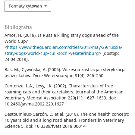
Formaty cytowań
Bibliografia
Amos, H. (2018). Is Russia killing stray dogs ahead of the
World Cup?
<
https://www.theguardian.com/cities/2018/may/29/russia-
stray-dogs-world-cup-cull-sochi-yekaterinburg
> [dostęp:
24.04.2019].
Baś, M., Cywińska, A. (2006). Wczesna kastracja i sterylizacja
psów i kotów. Życie Weterynaryjne 81(4): 246–250.
Centonze, L.A., Levy, J.K. (2002). Characteristics of free-
roaming cats and their caretakers. Journal of the American
Veterinary Medical Association 220(11): 1627–1633. doi:
10.2460/javma.2002.220.1627
Destoumieux-Garzón, D. et al. (2018). The one health concept:
10 years old and a long road ahead. Frontiers in Veterinary
Science 5. doi: 10.3389/fvets.2018.00014