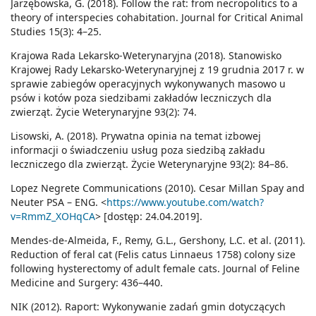
Jarzębowska, G. (2018). Follow the rat: from necropolitics to a
theory of interspecies cohabitation. Journal for Critical Animal
Studies 15(3): 4–25.
Krajowa Rada Lekarsko-Weterynaryjna (2018). Stanowisko
Krajowej Rady Lekarsko-Weterynaryjnej z 19 grudnia 2017 r. w
sprawie zabiegów operacyjnych wykonywanych masowo u
psów i kotów poza siedzibami zakładów leczniczych dla
zwierząt. Życie Weterynaryjne 93(2): 74.
Lisowski, A. (2018). Prywatna opinia na temat izbowej
informacji o świadczeniu usług poza siedzibą zakładu
leczniczego dla zwierząt. Życie Weterynaryjne 93(2): 84–86.
Lopez Negrete Communications (2010). Cesar Millan Spay and
Neuter PSA – ENG. <
https://www.youtube.com/watch?
v=RmmZ_XOHqCA
> [dostęp: 24.04.2019].
Mendes-de-Almeida, F., Remy, G.L., Gershony, L.C. et al. (2011).
Reduction of feral cat (Felis catus Linnaeus 1758) colony size
following hysterectomy of adult female cats. Journal of Feline
Medicine and Surgery: 436–440.
NIK (2012). Raport: Wykonywanie zadań gmin dotyczących