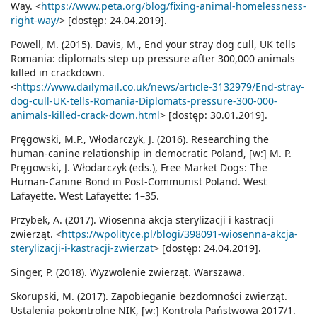
Way. <
https://www.peta.org/blog/fixing-animal-homelessness-
right-way/
> [dostęp: 24.04.2019].
Powell, M. (2015). Davis, M., End your stray dog cull, UK tells
Romania: diplomats step up pressure after 300,000 animals
killed in crackdown.
<
https://www.dailymail.co.uk/news/article-3132979/End-stray-
dog-cull-UK-tells-Romania-Diplomats-pressure-300-000-
animals-killed-crack-down.html
> [dostęp: 30.01.2019].
Pręgowski, M.P., Włodarczyk, J. (2016). Researching the
human-canine relationship in democratic Poland, [w:] M. P.
Pręgowski, J. Włodarczyk (eds.), Free Market Dogs: The
Human-Canine Bond in Post-Communist Poland. West
Lafayette. West Lafayette: 1–35.
Przybek, A. (2017). Wiosenna akcja sterylizacji i kastracji
zwierząt. <
https://wpolityce.pl/blogi/398091-wiosenna-akcja-
sterylizacji-i-kastracji-zwierzat
> [dostęp: 24.04.2019].
Singer, P. (2018). Wyzwolenie zwierząt. Warszawa.
Skorupski, M. (2017). Zapobieganie bezdomności zwierząt.
Ustalenia pokontrolne NIK, [w:] Kontrola Państwowa 2017/1.