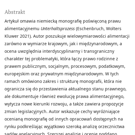
Abstrakt
Artykuł omawia niemiecką monografię poświęconą prawu
alimentacyjnemu
Unterhaltsprozess
(Eschenbruch, Wolters
Kluwer 2021). Autor poszukuje wielowymiarowości alimentacji
zarówno w wymiarze krajowym, jak i międzynarodowym, a
ocena uwzględnia interdyscyplinarny i transgraniczny
charakter tej problematyki, która łączy prawo rodzinne z
prawem publicznym, socjalnym, procesowym, podatkowym,
europejskim oraz prywatnym międzynarodowym. W tych
ramach omówiono zakres i strukturę monografii, która nie
ogranicza się do przestawienia aktualnego stanu prawnego,
ale dokumentuje również ewolucję prawa alimentacyjnego,
wytycza nowe kierunki rozwoju, a także zawiera propozycje
zmian legislacyjnych. Autor wskazuje cechy wyróżniające
ocenianą monografię od innych opracowań dostępnych na
rynku podkreślając wyjątkowo szeroką analizę orzecznictwa
sądów apelacyjnych. Szerszej analizie i ocenie poddano