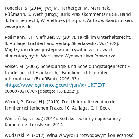
Poncelet, S. (2014), [w:] M. Herberger, M. Martinek, H.
Rüßmann, S. Weth (Hrsg.), Juris Praxiskommentar BGB. Band
4: Familienrecht, W. Viefhues (Hrsg.), 8. Auflage. Saarbrücken.
www.juris.de.
Roßmann, F.T., Viefhues, W. (2017). Taktik im Unterhaltsrecht.
3. Auflage. Luchterhand Verlag. Skierkowska, W. (1972).
Międzynarodowe postępowanie cywilne w sprawach
alimentacyjnych. Warszawa: Wydawnictwo Prawnicze.
Völker, M. (2006). Scheidungs- und Scheidungsfolgenrecht –
Länderbericht Frankreich, „Familienrechtsberater
international” (FamRBint), 2006: 93 n.
<
https://www.legifrance.gouv.fr/juri/id/JURITEXT
000007031676> [dostęp: 1.04.2021].
Wendl, P., Dose, H.J. (2019). Das Unterhaltsrecht in der
familienrichterlichen Praxis. 10. Auflage. C.H. Beck.
Wierciński, J. (red.) (2014). Kodeks rodzinny i opiekuńczy.
Komentarz. LexisNexis 2014.
Wudarski, A. (2017). Wina w wyroku rozwodowym konieczność