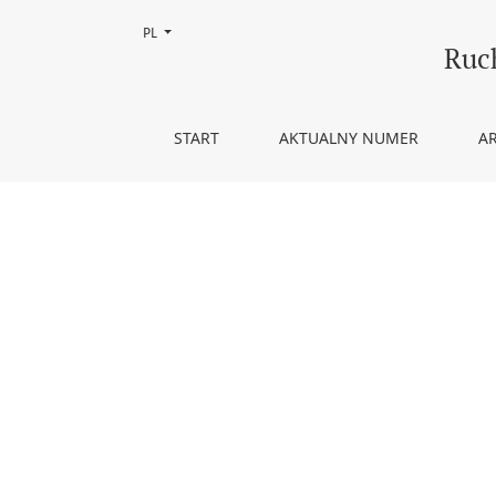
Zmień język, obecnie wybrany to:
PL
Back matter
Ruc
START
AKTUALNY NUMER
A