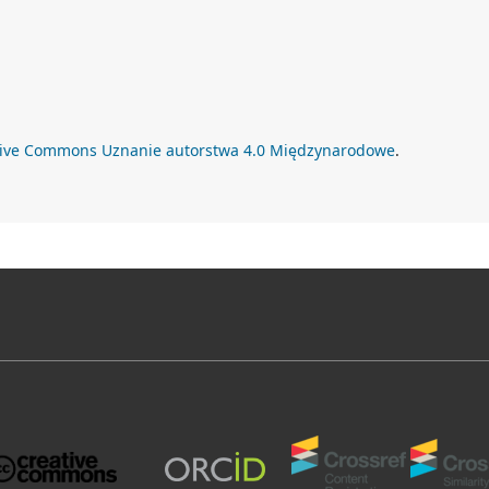
tive Commons Uznanie autorstwa 4.0 Międzynarodowe
.