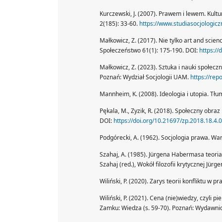
Kurczewski, J. (2007). Prawem i lewem. Kul
2(185): 33-60.
https://www.studiasocjologicz
Małkowicz, Z. (2017). Nie tylko art and scien
Społeczeństwo 61(1): 175-190. DOI:
https://
Małkowicz, Z. (2023). Sztuka i nauki społec
Poznań: Wydział Socjologii UAM.
https://re
Mannheim, K. (2008). Ideologia i utopia. Tłum
Pękala, M., Zyzik, R. (2018). Społeczny obraz
DOI:
https://doi.org/10.21697/zp.2018.18.4.
Podgórecki, A. (1962). Socjologia prawa. W
Szahaj, A. (1985). Jürgena Habermasa teoria
Szahaj (red.), Wokół filozofii krytycznej Ju
Wiliński, P. (2020). Zarys teorii konfliktu w
Wiliński, P. (2021). Cena (nie)wiedzy, czyli 
Zamku: Wiedza (s. 59-70). Poznań: Wydawn