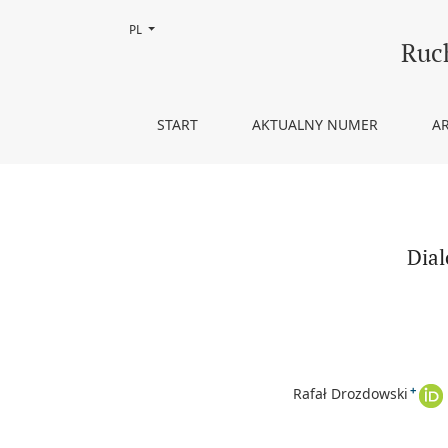
Zmień język, obecnie wybrany to:
PL
Dialog między słowem a obrazem: 12 lekcji o Kons
Ruc
START
AKTUALNY NUMER
A
Dial
+
Rafał Drozdowski