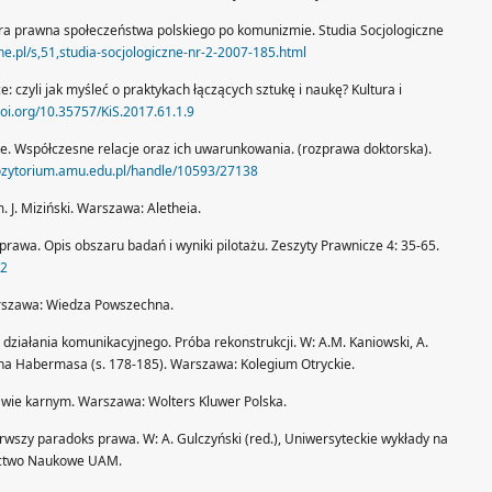
tura prawna społeczeństwa polskiego po komunizmie. Studia Socjologiczne
ne.pl/s,51,studia-socjologiczne-nr-2-2007-185.html
ce: czyli jak myśleć o praktykach łączących sztukę i naukę? Kultura i
doi.org/10.35757/KiS.2017.61.1.9
zne. Współczesne relacje oraz ich uwarunkowania. (rozprawa doktorska).
pozytorium.amu.edu.pl/handle/10593/27138
. J. Miziński. Warszawa: Aletheia.
 prawa. Opis obszaru badań i wyniki pilotażu. Zeszyty Prawnicze 4: 35-65.
02
arszawa: Wiedza Powszechna.
 działania komunikacyjnego. Próba rekonstrukcji. W: A.M. Kaniowski, A.
̈rgena Habermasa (s. 178-185). Warszawa: Kolegium Otryckie.
 prawie karnym. Warszawa: Wolters Kluwer Polska.
pierwszy paradoks prawa. W: A. Gulczyński (red.), Uniwersyteckie wykłady na
ictwo Naukowe UAM.