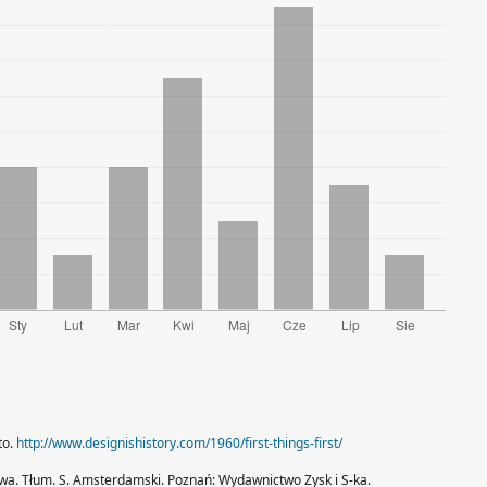
to.
http://www.designishistory.com/1960/first-things-first/
twa. Tłum. S. Amsterdamski. Poznań: Wydawnictwo Zysk i S-ka.