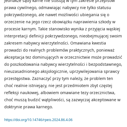
Jednakże sądy karne nie stosują w tym zakresie przepisów
prawa cywilnego, odmawiając nabywcy nie tylko statusu
pokrzywdzonego, ale nawet możliwości ubiegania się o
orzeczenie na jego rzecz obowiązku naprawienia szkody w
procesie karnym. Takie stanowisko wynika z przyjęcia wąskiej
interpretacji definicji pokrzywdzonego, nieobejmującej swoim
zakresem nabywcy wierzytelności. Omawiana kwestia
prowadzi do realnych problemów praktycznych, ponieważ
akceptacja tez dominujących w orzecznictwie może prowadzić
do poszkodowania nabywcy wierzytelności i bezpodstawnego,
nieuzasadnionego aksjologicznie, uprzywilejowania sprawcy
przestępstwa. Zaznaczyć przy tym należy, że problem ten
choć realnie istniejący, nie jest przedmiotem zbyt częstej
refleksji naukowej, albowiem omawiane tezy orzecznictwa,
choć muszą budzić wątpliwości, są zazwyczaj akceptowane w
doktrynie prawa karnego.
https://doi.org/10.14746/rpeis.2024.86.4.06