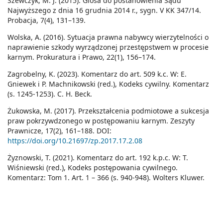
Szewczyk, M. J. (2015). Glosa do postanowienia Sądu
Najwyższego z dnia 16 grudnia 2014 r., sygn. V KK 347/14.
Probacja, 7(4), 131–139.
Wolska, A. (2016). Sytuacja prawna nabywcy wierzytelności o
naprawienie szkody wyrządzonej przestępstwem w procesie
karnym. Prokuratura i Prawo, 22(1), 156–174.
Zagrobelny, K. (2023). Komentarz do art. 509 k.c. W: E.
Gniewek i P. Machnikowski (red.), Kodeks cywilny. Komentarz
(s. 1245-1253). C. H. Beck.
Żukowska, M. (2017). Przekształcenia podmiotowe a sukcesja
praw pokrzywdzonego w postępowaniu karnym. Zeszyty
Prawnicze, 17(2), 161–188. DOI:
https://doi.org/10.21697/zp.2017.17.2.08
Żyznowski, T. (2021). Komentarz do art. 192 k.p.c. W: T.
Wiśniewski (red.), Kodeks postępowania cywilnego.
Komentarz: Tom 1. Art. 1 – 366 (s. 940-948). Wolters Kluwer.