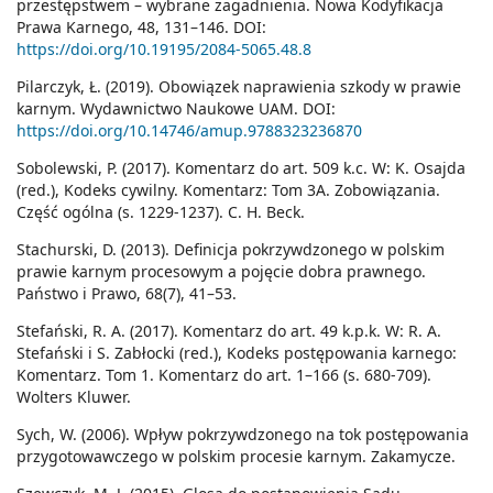
przestępstwem – wybrane zagadnienia. Nowa Kodyfikacja
Prawa Karnego, 48, 131–146. DOI:
https://doi.org/10.19195/2084-5065.48.8
Pilarczyk, Ł. (2019). Obowiązek naprawienia szkody w prawie
karnym. Wydawnictwo Naukowe UAM. DOI:
https://doi.org/10.14746/amup.9788323236870
Sobolewski, P. (2017). Komentarz do art. 509 k.c. W: K. Osajda
(red.), Kodeks cywilny. Komentarz: Tom 3A. Zobowiązania.
Część ogólna (s. 1229-1237). C. H. Beck.
Stachurski, D. (2013). Definicja pokrzywdzonego w polskim
prawie karnym procesowym a pojęcie dobra prawnego.
Państwo i Prawo, 68(7), 41–53.
Stefański, R. A. (2017). Komentarz do art. 49 k.p.k. W: R. A.
Stefański i S. Zabłocki (red.), Kodeks postępowania karnego:
Komentarz. Tom 1. Komentarz do art. 1–166 (s. 680-709).
Wolters Kluwer.
Sych, W. (2006). Wpływ pokrzywdzonego na tok postępowania
przygotowawczego w polskim procesie karnym. Zakamycze.