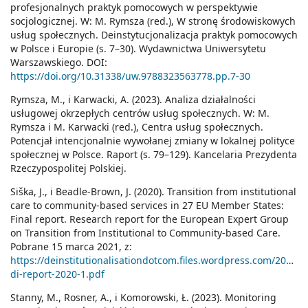
profesjonalnych praktyk pomocowych w perspektywie
socjologicznej. W: M. Rymsza (red.), W stronę środowiskowych
usług społecznych. Deinstytucjonalizacja praktyk pomocowych
w Polsce i Europie (s. 7–30). Wydawnictwa Uniwersytetu
Warszawskiego. DOI:
https://doi.org/10.31338/uw.9788323563778.pp.7-30
Rymsza, M., i Karwacki, A. (2023). Analiza działalności
usługowej okrzepłych centrów usług społecznych. W: M.
Rymsza i M. Karwacki (red.), Centra usług społecznych.
Potencjał intencjonalnie wywołanej zmiany w lokalnej polityce
społecznej w Polsce. Raport (s. 79–129). Kancelaria Prezydenta
Rzeczypospolitej Polskiej.
Siška, J., i Beadle-Brown, J. (2020). Transition from institutional
care to community-based services in 27 EU Member States:
Final report. Research report for the European Expert Group
on Transition from Institutional to Community-based Care.
Pobrane 15 marca 2021, z:
https://deinstitutionalisationdotcom.files.wordpress.com/2020/0
di-report-2020-1.pdf
Stanny, M., Rosner, A., i Komorowski, Ł. (2023). Monitoring