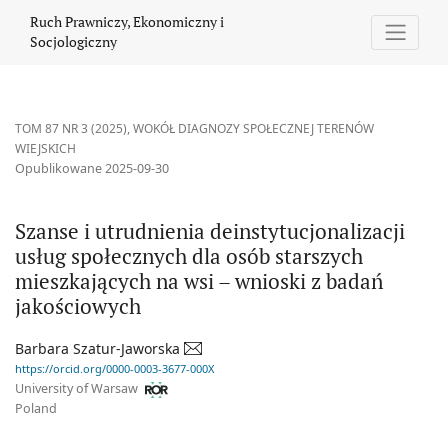
Szanse i utrudnienia deinstytucjonalizacji usług społecznych dl
Ruch Prawniczy, Ekonomiczny i
Socjologiczny
TOM 87 NR 3 (2025)
,
WOKÓŁ DIAGNOZY SPOŁECZNEJ TERENÓW
WIEJSKICH
Opublikowane 2025-09-30
Szanse i utrudnienia deinstytucjonalizacji
usług społecznych dla osób starszych
mieszkających na wsi – wnioski z badań
jakościowych
Barbara Szatur-Jaworska
https://orcid.org/0000-0003-3677-000X
University of Warsaw
Poland