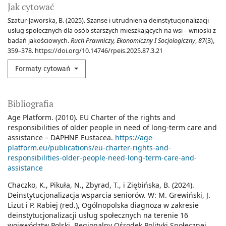
Jak cytować
Szatur-Jaworska, B. (2025). Szanse i utrudnienia deinstytucjonalizacji
usług społecznych dla osób starszych mieszkających na wsi – wnioski z
badań jakościowych.
Ruch Prawniczy, Ekonomiczny I Socjologiczny
,
87
(3),
359–378. https://doi.org/10.14746/rpeis.2025.87.3.21
Formaty cytowań
Bibliografia
Age Platform. (2010). EU Charter of the rights and
responsibilities of older people in need of long-term care and
assistance – DAPHNE Eustacea.
https://age-
platform.eu/publications/eu-charter-rights-and-
responsibilities-older-people-need-long-term-care-and-
assistance
Chaczko, K., Pikuła, N., Zbyrad, T., i Ziębińska, B. (2024).
Deinstytucjonalizacja wsparcia seniorów. W: M. Grewiński, J.
Lizut i P. Rabiej (red.), Ogólnopolska diagnoza w zakresie
deinstytucjonalizacji usług społecznych na terenie 16
województw Polski. Regionalny Ośrodek Polityki Społecznej