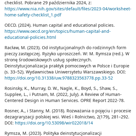
checklist. Pobrane 29 października 2024, z:
https://www.nia.nih.gov/sites/default/files/2023-04/worksheet-
home-safety-checklist_1.pdf
OECD. (2024). Human capital and educational policies.
https://www.oecd.org/en/topics/human-capital-and-
educational-policies.html
Racław, M. (2023). Od instytucjonalnych do rodzinnych form
pieczy zastępczej. Ryzyko uproszczeń. W: M. Rymsza (red.). W
stronę środowiskowych usług społecznych.
Deinstytucjonalizacja praktyk pomocowych w Polsce i Europie
(s. 33–52). Wydawnictwa Uniwersytetu Warszawskiego. DOI:
https://doi.org/10.31338/uw.9788323563778.pp.33-52
Rosinsky, K., Murray, D. W., Nagle, K., Boyd, S., Shaw, S.,
Supplee, L., i Putnam, M. (2022, July). A Review of Human-
Centered Design in Human Services. OPRE Report 2022-78.
Rosner, A., i Stanny, M. (2018). Rozważania o pojęciu i procesie
dezagraryzacji polskiej wsi. Wieś i Rolnictwo, 2(179), 281–292.
DOI:
https://doi.org/10.53098/wir022018/14
Rymsza, M. (2023). Polityka deinstytucjonalizacji