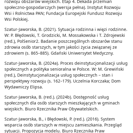
rozwoju obszarów wiejskich. Etap 4. Dekada przemian
społeczno-gospodarczych (wersja pełna). Instytut Rozwoju
Wsi i Rolnictwa PAN; Fundacja Europejski Fundusz Rozwoju
Wsi Polskiej.
Szatur-Jaworska, B. (2021). Sytuacja rodzinna i więzi rodzinne.
W: P. Błędowski, T. Grodzicki, M. Mossakowska i T. Zdrojewski
(red.), PolSenior2. Badanie poszczególnych obszarów stanu
zdrowia osób starszych, w tym jakości życia związanej ze
zdrowiem (s. 865–885). Gdański Uniwersytet Medyczny.
Szatur-Jaworska, B. (2024a). Proces deinstytucjonalizacji usług
społecznych a polityka senioralna w Polsce. W: M. Grewiński
(red.), Deinstytucjonalizacja usług społecznych – stan i
perspektywy rozwoju (s. 162–179). Uczelnia Korczaka; Dom
Wydawniczy Elipsa.
Szatur-Jaworska, B. (red.). (2024b). Dostępność usług
społecznych dla osób starszych mieszkających w gminach
wiejskich. Biuro Rzecznika Praw Obywatelskich.
Szatur-Jaworska, B., i Błędowski, P. (red.). (2016). System
wsparcia osób starszych w miejscu zamieszkania. Przegląd
sytuacji. Propozycja modelu. Biuro Rzecznika Praw