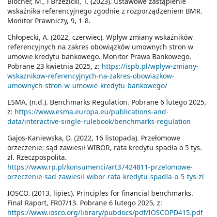
Blocher, M., i Brzezicki, T. (2023). Ustawowe zastąpienie
wskaźnika referencyjnego zgodnie z rozporządzeniem BMR.
Monitor Prawniczy, 9, 1-8.
Chłopecki, A. (2022, czerwiec). Wpływ zmiany wskaźników
referencyjnych na zakres obowiązków umownych stron w
umowie kredytu bankowego. Monitor Prawa Bankowego.
Pobrane 23 kwietnia 2025, z:
https://ispb.pl/wplyw-zmiany-
wskaznikow-referencyjnych-na-zakres-obowiazkow-
umownych-stron-w-umowie-kredytu-bankowego/
ESMA. (n.d.). Benchmarks Regulation. Pobrane 6 lutego 2025,
z:
https://www.esma.europa.eu/publications-and-
data/interactive-single-rulebook/benchmarks-regulation
Gajos-Kaniewska, D. (2022, 16 listopada). Przełomowe
orzeczenie: sąd zawiesił WIBOR, rata kredytu spadła o 5 tys.
zł. Rzeczpospolita.
https://www.rp.pl/konsumenci/art37424811-przelomowe-
orzeczenie-sad-zawiesil-wibor-rata-kredytu-spadla-o-5-tys-zl
IOSCO. (2013, lipiec). Principles for financial benchmarks.
Final Raport, FR07/13. Pobrane 6 lutego 2025, z:
https://www.iosco.org/library/pubdocs/pdf/IOSCOPD415.pdf