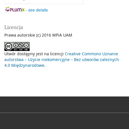
-
see details
Licencja
Prawa autorskie (c) 2016 WPiA UAM
Utwór dostępny jest na licencji
Creative Commons Uznanie
autorstwa – Użycie niekomercyjne – Bez utworów zależnych
4.0 Międzynarodowe
.