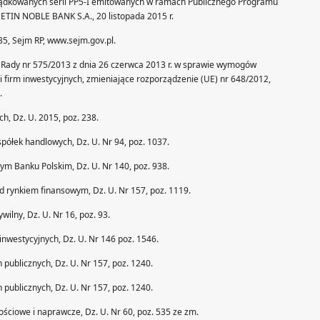
rządkowanych serii PP5-I emitowanych w ramach Publicznego Programu
ETIN NOBLE BANK S.A., 20 listopada 2015 r.
35, Sejm RP, www.sejm.gov.pl.
 Rady nr 575/2013 z dnia 26 czerwca 2013 r. w sprawie wymogów
 i firm inwestycyjnych, zmieniające rozporządzenie (UE) nr 648/2012,
.
ch, Dz. U. 2015, poz. 238.
spółek handlowych, Dz. U. Nr 94, poz. 1037.
ym Banku Polskim, Dz. U. Nr 140, poz. 938.
ad rynkiem finansowym, Dz. U. Nr 157, poz. 1119.
wilny, Dz. U. Nr 16, poz. 93.
inwestycyjnych, Dz. U. Nr 146 poz. 1546.
 publicznych, Dz. U. Nr 157, poz. 1240.
 publicznych, Dz. U. Nr 157, poz. 1240.
ościowe i naprawcze, Dz. U. Nr 60, poz. 535 ze zm.