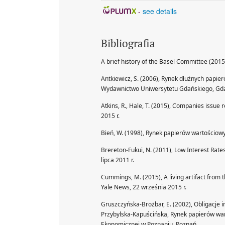
-
see details
Bibliografia
A brief history of the Basel Committee (201
Antkiewicz, S. (2006), Rynek dłużnych papie
Wydawnictwo Uniwersytetu Gdańskiego, Gd
Atkins, R., Hale, T. (2015), Companies issue
2015 r.
Bień, W. (1998), Rynek papierów wartościowy
Brereton-Fukui, N. (2011), Low Interest Ra
lipca 2011 r.
Cummings, M. (2015), A living artifact from t
Yale News, 22 września 2015 r.
Gruszczyńska-Brożbar, E. (2002), Obligacje 
Przybylska-Kapuścińska, Rynek papierów w
Ekonomicznej w Poznaniu, Poznań.