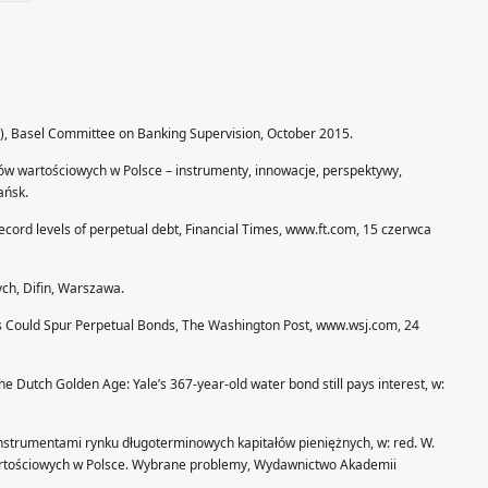
5), Basel Committee on Banking Supervision, October 2015.
rów wartościowych w Polsce – instrumenty, innowacje, perspektywy,
ańsk.
 record levels of perpetual debt, Financial Times, www.ft.com, 15 czerwca
ch, Difin, Warszawa.
tes Could Spur Perpetual Bonds, The Washington Post, www.wsj.com, 24
he Dutch Golden Age: Yale’s 367-year-old water bond still pays interest, w:
instrumentami rynku długoterminowych kapitałów pieniężnych, w: red. W.
artościowych w Polsce. Wybrane problemy, Wydawnictwo Akademii