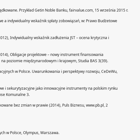
ządkowane. Przykład Getin Noble Banku, fairvalue.com, 15 września 2015 r.
owe a indywidualny wskaźnik spłaty zobowiązań, w: Prawo Budżetowe
012), Indywidualny wskaźnik zadłużenia JST – ocena krytyczna i
2014), Obligacje projektowe – nowy instrument finansowania
e na poziomie międzynarodowym i krajowym, Studia BAS 3(39).
oracyjnych w Polsce. Uwarunkowania i perspektywy rozwoju, CeDeWu,
we i sekurytyzacyjne jako innowacyjne instrumenty na polskim rynku
nse Komunalne 3.
dkowane bez zmian w prawie (2014), Puls Biznesu, www.pb.pl, 2
wych w Polsce, Olympus, Warszawa.