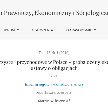
dowe w Polsce – próba oceny ekonomicznych skutków nowelizacji u
h Prawniczy, Ekonomiczny i Socjologicz
RCHIWUM
OGŁOSZENIA
O CZASOPIŚMIE
Tom 78 Nr 1 (2016)
zyste i przychodowe w Polsce – próba oceny e
ustawy o obligacjach
* * *
https://doi.org/10.14746/rpeis.2016.78.1.15
Opublikowane 2016-03-31
+
Marcin Wiśniewski