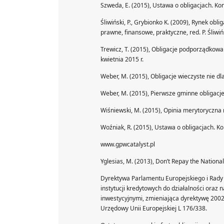
Szweda, E. (2015), Ustawa o obligacjach. Kom
Śliwiński, P., Grybionko K. (2009), Rynek ob
prawne, finansowe, praktyczne, red. P. Śliwi
Trewicz, T. (2015), Obligacje podporządkowa
kwietnia 2015 r.
Weber, M. (2015), Obligacje wieczyste nie d
Weber, M. (2015), Pierwsze gminne obligacje 
Wiśniewski, M. (2015), Opinia merytoryczna
Woźniak, R. (2015), Ustawa o obligacjach. 
www.gpwcatalyst.pl
Yglesias, M. (2013), Don’t Repay the Nationa
Dyrektywa Parlamentu Europejskiego i Rady
instytucji kredytowych do działalności oraz
inwestycyjnymi, zmieniająca dyrektywę 200
Urzędowy Unii Europejskiej L 176/338.