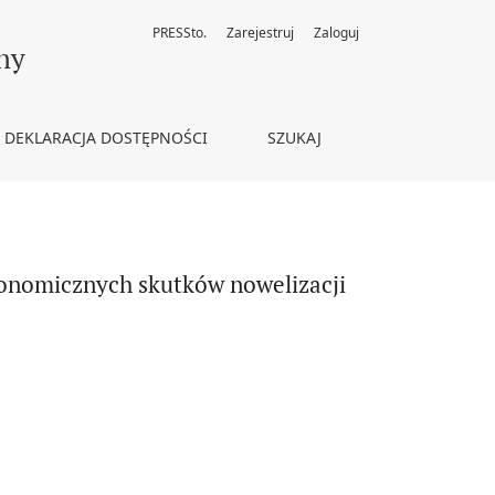
PRESSto.
Zarejestruj
Zaloguj
stawy o obligacjach
ny
DEKLARACJA DOSTĘPNOŚCI
SZUKAJ
konomicznych skutków nowelizacji