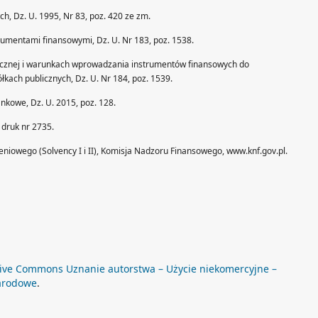
ch, Dz. U. 1995, Nr 83, poz. 420 ze zm.
trumentami finansowymi, Dz. U. Nr 183, poz. 1538.
ublicznej i warunkach wprowadzania instrumentów finansowych do
kach publicznych, Dz. U. Nr 184, poz. 1539.
ankowe, Dz. U. 2015, poz. 128.
 druk nr 2735.
iowego (Solvency I i II), Komisja Nadzoru Finansowego, www.knf.gov.pl.
ive Commons Uznanie autorstwa – Użycie niekomercyjne –
arodowe
.