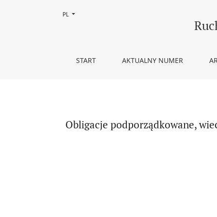
Zmień język, obecnie wybrany to:
PL
Obligacje podporządkowane, wieczyste i przycho
Ruc
START
AKTUALNY NUMER
A
Obligacje podporządkowane, wiec