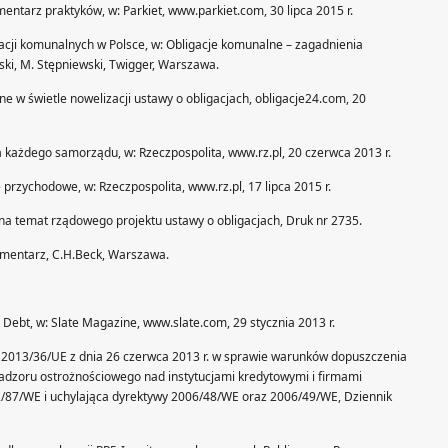
entarz praktyków, w: Parkiet, www.parkiet.com, 30 lipca 2015 r.
ligacji komunalnych w Polsce, w: Obligacje komunalne – zagadnienia
ński, M. Stępniewski, Twigger, Warszawa.
ne w świetle nowelizacji ustawy o obligacjach, obligacje24.com, 20
la każdego samorządu, w: Rzeczpospolita, www.rz.pl, 20 czerwca 2013 r.
przychodowe, w: Rzeczpospolita, www.rz.pl, 17 lipca 2015 r.
 na temat rządowego projektu ustawy o obligacjach, Druk nr 2735.
Komentarz, C.H.Beck, Warszawa.
l Debt, w: Slate Magazine, www.slate.com, 29 stycznia 2013 r.
 2013/36/UE z dnia 26 czerwca 2013 r. w sprawie warunków dopuszczenia
 nadzoru ostrożnościowego nad instytucjami kredytowymi i firmami
2/87/WE i uchylająca dyrektywy 2006/48/WE oraz 2006/49/WE, Dziennik