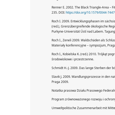
Renner E. 2002. The Black Triangle-Area – F
235. DOI:
https://doi.org/10.1579/0044-7447
Roch I. 2009. Entwicklungsphasen im sächsis
(red.), Grenzübergreifende ökologische Regi
Purkyne-Universität Ústí nad Labem. Tagun
Roch I., Zeneli 2009. Waldschäden als Schlü
Materiały konferencyjne – sympozjum, Prag
Roch I., Kobielska K. (red.) 2010. Trójkąt p
środowiskowe i przestrzenne.
Schmidt H.-J. 2009. Das lange Sterben der b
Slavik J. 2009. Wandlungsprozesse in den n
Praga 2009.
Notatka prasowa Działu Prasowego Federaln
Program zrównoważonego rozwoju i ochrony
Umweltpolitische Zusammenarbeit mit Mittel