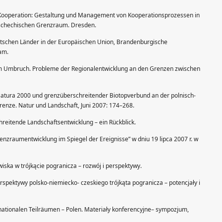
 Kooperation: Gestaltung und Management von Kooperationsprozessen in
tschechischen Grenzraum. Dresden.
eutschen Länder in der Europäischen Union, Brandenburgische
dam.
n im Umbruch. Probleme der Regionalentwicklung an den Grenzen zwischen
 Natura 2000 und grenzüberschreitender Biotopverbund an der polnisch-
enze. Natur und Landschaft, Juni 2007: 174–268.
hreitende Landschaftsentwicklung – ein Rückblick.
nzraumentwicklung im Spiegel der Ereignisse” w dniu 19 lipca 2007 r. w
wiska w trójkącie pogranicza – rozwój i perspektywy.
spektywy polsko-niemiecko- czeskiego trójkąta pogranicza – potencjały i
nationalen Teilräumen – Polen. Materiały konferencyjne– sympozjum,