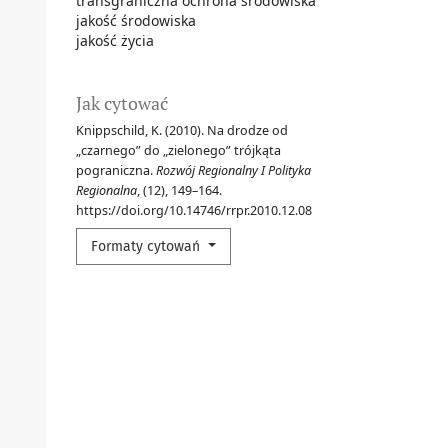
transgraniczna ochrona środowiska
jakość środowiska
jakość życia
Jak cytować
Knippschild, K. (2010). Na drodze od
„czarnego” do „zielonego” trójkąta
pograniczna.
Rozwój Regionalny I Polityka
Regionalna
, (12), 149–164.
https://doi.org/10.14746/rrpr.2010.12.08
Formaty cytowań