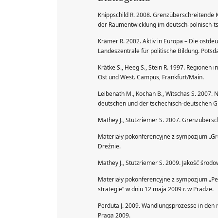
Knippschild R. 2008. Grenzüberschreitende
der Raumentwicklung im deutsch-polnisch-
Krämer R. 2002. Aktiv in Europa – Die ostd
Landeszentrale für politische Bildung. Pots
Krätke S., Heeg S., Stein R. 1997. Regione
Ost und West. Campus, Frankfurt/Main.
Leibenath M., Kochan B., Witschas S. 2007.
deutschen und der tschechisch-deutschen Gr
Mathey J., Stutzriemer S. 2007. Grenzübersc
Materiały pokonferencyjne z sympozjum „Gre
Dreźnie.
Mathey J., Stutzriemer S. 2009. Jakość środo
Materiały pokonferencyjne z sympozjum „Per
strategie“ w dniu 12 maja 2009 r. w Pradze.
Perduta J. 2009. Wandlungsprozesse in den 
Praga 2009.