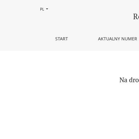
Zmień język, obecnie wybrany to:
PL
Na drodze od „czarnego” do „zielonego” trójkąta
R
START
AKTUALNY NUMER
Na dro