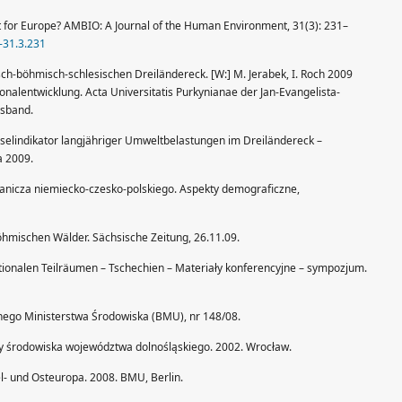
it for Europe? AMBIO: A Journal of the Human Environment, 31(3): 231–
-31.3.231
ch-böhmisch-schlesischen Dreiländereck. [W:] M. Jerabek, I. Roch 2009
onalentwicklung. Acta Universitatis Purkynianae der Jan-Evangelista-
gsband.
sselindikator langjähriger Umweltbelastungen im Dreiländereck –
a 2009.
ogranicza niemiecko-czesko-polskiego. Aspekty demograficzne,
öhmischen Wälder. Sächsische Zeitung, 26.11.09.
ationalen Teilräumen – Tschechien – Materiały konferencyjne – sympozjum.
ego Ministerstwa Środowiska (BMU), nr 148/08.
 środowiska województwa dolnośląskiego. 2002. Wrocław.
- und Osteuropa. 2008. BMU, Berlin.