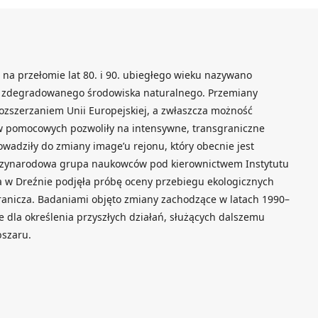
 na przełomie lat 80. i 90. ubiegłego wieku nazywano
e zdegradowanego środowiska naturalnego. Przemiany
ozszerzaniem Unii Europejskiej, a zwłaszcza możność
w pomocowych pozwoliły na intensywne, transgraniczne
rowadziły do zmiany image’u rejonu, który obecnie jest
Międzynarodowa grupa naukowców pod kierownictwem Instytutu
a w Dreźnie podjęła próbę oceny przebiegu ekologicznych
granicza. Badaniami objęto zmiany zachodzące w latach 1990–
e dla określenia przyszłych działań, służących dalszemu
bszaru.