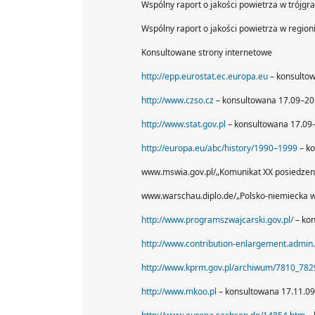
Wspólny raport o jakości powietrza w trójgra
Wspólny raport o jakości powietrza w region
Konsultowane strony internetowe
http://epp.eurostat.ec.europa.eu
– konsulto
http://www.czso.cz
– konsultowana 17.09–20
http://www.stat.gov.pl
– konsultowana 17.09
http://europa.eu/abc/history/1990–1999
– ko
www.mswia.gov.pl/„Komunikat XX posiedzenia
www.warschau.diplo.de/„Polsko-niemiecka w
http://www.programszwajcarski.gov.pl/
– kon
http://www.contribution-enlargement.admin
http://www.kprm.gov.pl/archiwum/7810_782
http://www.mkoo.pl
– konsultowana 17.11.09