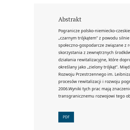
Abstrakt
Pogranicze polsko-niemiecko-czeskie
„czarnym trójkątem” z powodu silni
społeczno-gospodarcze związane z r
skorzystania z zewnętrznych środkó
działania rewitalizacyjne, które dop
określany jako „zielony trójkąt”. 
Rozwoju Przestrzennego im. Leibniz
procesów rewitalizacji i rozwoju po
2006.Wyniki tych prac mają znaczeni
transgranicznemu rozwojowi tego o
PDF