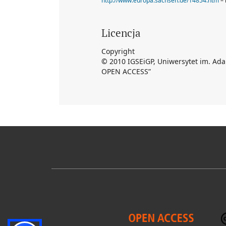
http://www.europa.sachsen.de/14854.htm
– 
Licencja
Copyright
©
2010 IGSEiGP, Uniwersytet im. Ad
OPEN ACCESS”