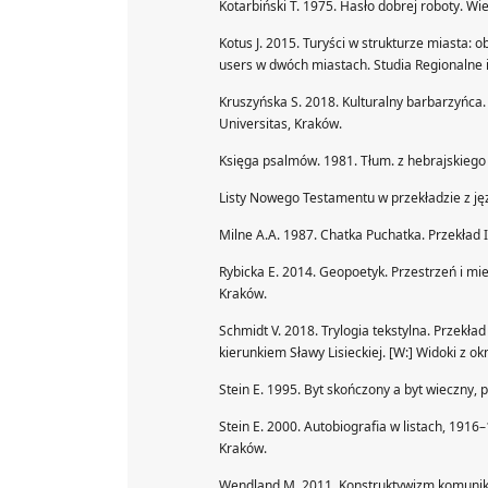
Kotarbiński T. 1975. Hasło dobrej roboty. 
Kotus J. 2015. Turyści w strukturze miasta: 
users w dwóch miastach. Studia Regionalne i
Kruszyńska S. 2018. Kulturalny barbarzyńca.
Universitas, Kraków.
Księga psalmów. 1981. Tłum. z hebrajskiego C
Listy Nowego Testamentu w przekładzie z jęz
Milne A.A. 1987. Chatka Puchatka. Przekład 
Rybicka E. 2014. Geopoetyk. Przestrzeń i mie
Kraków.
Schmidt V. 2018. Trylogia tekstylna. Przekła
kierunkiem Sławy Lisieckiej. [W:] Widoki z o
Stein E. 1995. Byt skończony a byt wieczny,
Stein E. 2000. Autobiografia w listach, 19
Kraków.
Wendland M. 2011. Konstruktywizm komunika