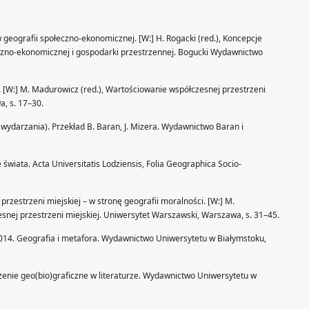
 geografii społeczno-ekonomicznej. [W:] H. Rogacki (red.), Koncepcje
czno-ekonomicznej i gospodarki przestrzennej. Bogucki Wydawnictwo
 [W:] M. Madurowicz (red.), Wartościowanie współczesnej przestrzeni
, s. 17–30.
Z wydarzania). Przekład B. Baran, J. Mizera. Wydawnictwo Baran i
świata. Acta Universitatis Lodziensis, Folia Geographica Socio-
przestrzeni miejskiej – w stronę geografii moralności. [W:] M.
snej przestrzeni miejskiej. Uniwersytet Warszawski, Warszawa, s. 31–45.
, 2014. Geografia i metafora. Wydawnictwo Uniwersytetu w Białymstoku,
trzenie geo(bio)graficzne w literaturze. Wydawnictwo Uniwersytetu w