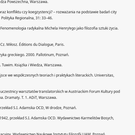
Wiedza Powszechna, Warszawa.
obraz konfliktu czy koegzystencji? – rozważania na podstawie badań city
 Polityka Regionalna, 31: 33–46.
 Fenomenologia radykalna Michela Henry’ego jako filozofia sztuki życia.
z. Miłosz. Éditions du Dialogue, Paris.
yka greckiego. 2000. Pallotinum, Poznań.
I. Tuwim. Książka i Wiedza, Warszawa.
jsce we współczesnych teoriach i praktykach literackich. Universitas,
d uczestnicy warsztatów translatorskich w Austriackim Forum Kultury pod
kna. Dramaty. T. 1. ADiT, Warszawa.
 przekład S.I. Adamska OCD, W drodze, Poznań.
16–1942, przekład S.I. Adamska OCD. Wydawnictwo Karmelitów Bosych,
cyjny. Wydawnictwo Naukowe Instytutu Filozofii UAM, Poznań.