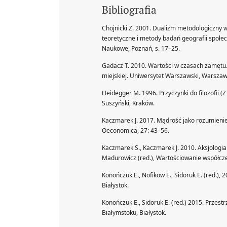
Bibliografia
Chojnicki Z. 2001. Dualizm metodologiczny w
teoretyczne i metody badań geografii społe
Naukowe, Poznań, s. 17–25.
Gadacz T. 2010. Wartości w czasach zamętu.
miejskiej. Uniwersytet Warszawski, Warszawa
Heidegger M. 1996. Przyczynki do filozofii (
Suszyński, Kraków.
Kaczmarek J. 2017. Mądrość jako rozumienie 
Oeconomica, 27: 43–56.
Kaczmarek S., Kaczmarek J. 2010. Aksjologia 
Madurowicz (red.), Wartościowanie współcze
Konończuk E., Nofikow E., Sidoruk E. (red.)
Białystok.
Konończuk E., Sidoruk E. (red.) 2015. Przes
Białymstoku, Białystok.