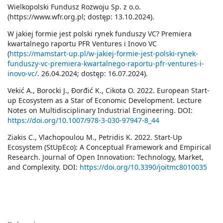
Wielkopolski Fundusz Rozwoju Sp. z o.o.
(
https://www.wfr.org.pl;
dostęp: 13.10.2024).
W jakiej formie jest polski rynek funduszy VC? Premiera
kwartalnego raportu PFR Ventures i Inovo VC
(
https://mamstart-up.pl/w-jakiej-formie-jest-polski-rynek-
funduszy-vc-premiera-kwartalnego-raportu-pfr-ventures-i-
inovo-vc/
. 26.04.2024; dostęp: 16.07.2024).
Vekić A., Borocki J., Đorđić K., Cikota O. 2022. European Start-
up Ecosystem as a Star of Economic Development. Lecture
Notes on Multidisciplinary Industrial Engineering. DOI:
https://doi.org/10.1007/978-3-030-97947-8_44
Ziakis C., Vlachopoulou M., Petridis K. 2022. Start-Up
Ecosystem (StUpEco): A Conceptual Framework and Empirical
Research. Journal of Open Innovation: Technology, Market,
and Complexity. DOI:
https://doi.org/10.3390/joitmc8010035