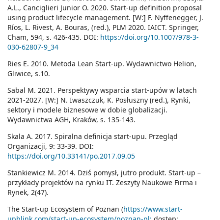
A.L., Canciglieri Junior O. 2020. Start-up definition proposal
using product lifecycle management. [W:] F. Nyffenegger, J.
Ríos, L. Rivest, A. Bouras, (red.), PLM 2020. IAICT. Springer,
Cham, 594, s. 426-435. DOI:
https://doi.org/10.1007/978-3-
030-62807-9_34
Ries E. 2010. Metoda Lean Start-up. Wydawnictwo Helion,
Gliwice, s.10.
Sabal M. 2021. Perspektywy wsparcia start-upów w latach
2021-2027. [W:] N. Iwaszczuk, K. Posłuszny (red.), Rynki,
sektory i modele biznesowe w dobie globalizacji.
Wydawnictwa AGH, Kraków, s. 135-143.
Skala A. 2017. Spiralna definicja start-upu. Przegląd
Organizacji, 9: 33-39. DOI:
https://doi.org/10.33141/po.2017.09.05
Stankiewicz M. 2014. Dziś pomysł, jutro produkt. Start-up –
przykłady projektów na rynku IT. Zeszyty Naukowe Firma i
Rynek, 2(47).
The Start-up Ecosystem of Poznan (
https://www.start-
upblink.com/start-up-ecosystem/poznan-pl;
dostęp: