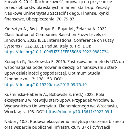
Łuczak K. 2014. Rachunkowość innowacji na przykładzie
przedsiębiorstw określanych mianem start-up. Zeszyty
Naukowe Uniwersytetu Szczecińskiego. Finanse, Rynki
finansowe, Ubezpieczenia, 70: 79-87.
Kiersztyn A., Bis J., Bojar E., Bojar M., Żelazna A. 2022.
Classification of Companies Based on Fuzzy Levels of
Innovation. 2022 IEEE International Conference on Fuzzy
Systems (FUZZ-IEEE). Padua, Italy, s. 1-5. DOI:
https://doi.org/10.1109/FUZZ-IEEE55066.2022.9882734
Konopka P., Roszkowska E. 2015. Zastosowanie metody UTA do
wspomagania podejmowania decyzji o finansowaniu start-
upów działalności gospodarczej. Optimum Studia
Ekonomiczne, 3: 138-153. DOI:
https://doi.org/10.15290/ose.2015.03.75.10
Kuźmińska-Haberla A., Bobowski S. (red.) 2022. Rola
ekosystemu w rozwoju start-upów. Przypadek Wrocławia.
Wydawnictwo Uniwersytetu Ekonomicznego we Wrocławiu,
Wrocław, s. 193. DOI:
https://doi.org/10.15611/2022.09.1
Nabory 10.3. Budowa ekosystemu instytucji otoczenia biznesu
oraz wsparcie publicznej infrastruktury B+R i cyfryzacji