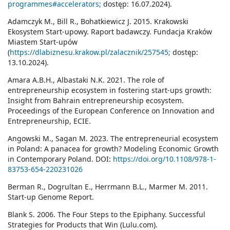
programmes#accelerators;
dostęp: 16.07.2024).
Adamczyk M., Bill R., Bohatkiewicz J. 2015. Krakowski
Ekosystem Start-upowy. Raport badawczy. Fundacja Kraków
Miastem Start-upów
(
https://dlabiznesu.krakow.pl/zalacznik/257545;
dostęp:
13.10.2024).
Amara A.B.H., Albastaki N.K. 2021. The role of
entrepreneurship ecosystem in fostering start-ups growth:
Insight from Bahrain entrepreneurship ecosystem.
Proceedings of the European Conference on Innovation and
Entrepreneurship, ECIE.
Angowski M., Sagan M. 2023. The entrepreneurial ecosystem
in Poland: A panacea for growth? Modeling Economic Growth
in Contemporary Poland. DOI:
https://doi.org/10.1108/978-1-
83753-654-220231026
Berman R., Dogrultan E., Herrmann B.L., Marmer M. 2011.
Start-up Genome Report.
Blank S. 2006. The Four Steps to the Epiphany. Successful
Strategies for Products that Win (Lulu.com).