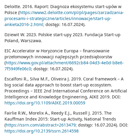
Deloitte. 2016. Raport: Diagnoza ekosystemu start-upów w
Polsce (
https://www2.deloitte.com/pl/pl/pages/zarzadzania-
procesami-i-strategiczne/articles/innowacje/start-up-
ankieta2016-2.html;
dostęp: 16.07.2024).
Dziewit W. 2023. Polskie start-upy 2023. Fundacja Start-up
Poland, Warszawa.
EIC Accelerator w Horyzoncie Europa – finansowanie
przełomowych innowacji najlepszych przedsiębiorstw
(
https://www.gov.pl/attachment/6692cb84-04d3-4e0d-b8e6-
7f5949fe06c0;
dostęp: 16.07.2024).
Escalfoni R., Silva M.F., Oliveira J. 2019. Coral framework – A
big social data approach to boost start-up ecosystem.
Proceedings – IEEE 2nd International Conference on Artificial
Intelligence and Knowledge Engineering, AIKE 2019. DOI:
https://doi.org/10.1109/AIKE.2019.00059
Fairlie R.W., Morelix A., Reedy E.J., Russell J. 2015. The
Kauffman Index 2015: Start-up Activity, National Trends
(
https://ssrn.com/abstract=2613479;
dostęp: 16.07.2024). DOI:
https://doi.org/10.2139/ssrn.2614598