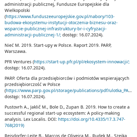
administracji publicznej, Fundusze Europejskie dla
Wielkopolski
(
https://www.funduszeeuropejskie.gov.pl/nabory/103-
budowa-ekosystemu-instytucji-otoczenia-biznesu-oraz-
wsparcie-publicznej-infrastruktury-br-i-cyfryzacji-
administracji-publicznej-1/;
dostęp: 16.07.2024).
Nieć M. 2019. Start-upy w Polsce. Raport 2019. PARP,
Warszawa.
PFR Ventures (
https://start-up.pfr.pl/pl/ekosystem-innowacji/;
dostęp: 16.07.2024).
PARP. Oferta dla przedsiębiorców i podmiotów wspierających
przedsiębiorczość w Polsce
(
https://www.parp.gov.pl/storage/publications/pdf/ulotka_PARP_OFERTA_wersja_ostateczna_WCAG.pdf;
dostęp: 16.07.2024).
Pustovrh A., Jaklič M., Bole D., Zupan B. 2019. How to create a
successful regional start-up ecosystem: A policy-making
analysis. Lex Localis. DOI:
https://doi.org/10.4335/17.3.747-
768(2019)
Reisdorfer-Leite B., Marcos de Oliveira M., Rudek M., Szejka