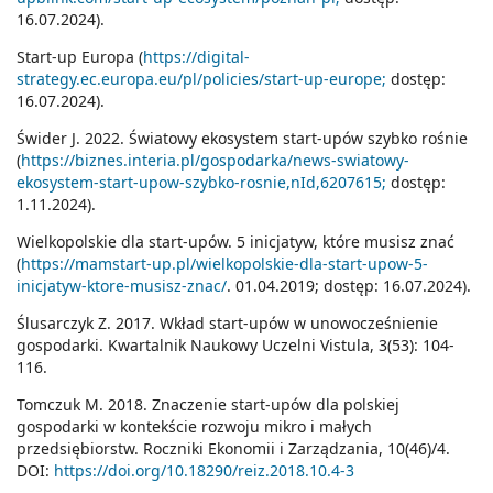
16.07.2024).
Start-up Europa (
https://digital-
strategy.ec.europa.eu/pl/policies/start-up-europe;
dostęp:
16.07.2024).
Świder J. 2022. Światowy ekosystem start-upów szybko rośnie
(
https://biznes.interia.pl/gospodarka/news-swiatowy-
ekosystem-start-upow-szybko-rosnie,nId,6207615;
dostęp:
1.11.2024).
Wielkopolskie dla start-upów. 5 inicjatyw, które musisz znać
(
https://mamstart-up.pl/wielkopolskie-dla-start-upow-5-
inicjatyw-ktore-musisz-znac/
. 01.04.2019; dostęp: 16.07.2024).
Ślusarczyk Z. 2017. Wkład start-upów w unowocześnienie
gospodarki. Kwartalnik Naukowy Uczelni Vistula, 3(53): 104-
116.
Tomczuk M. 2018. Znaczenie start-upów dla polskiej
gospodarki w kontekście rozwoju mikro i małych
przedsiębiorstw. Roczniki Ekonomii i Zarządzania, 10(46)/4.
DOI:
https://doi.org/10.18290/reiz.2018.10.4-3