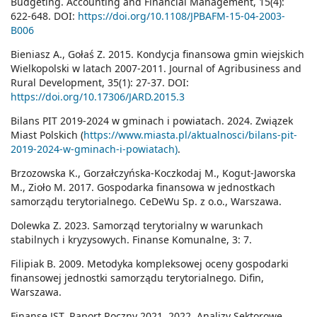
Budgeting. Accounting and Financial Management, 15(4):
622-648. DOI:
https://doi.org/10.1108/JPBAFM-15-04-2003-
B006
Bieniasz A., Gołaś Z. 2015. Kondycja finansowa gmin wiejskich
Wielkopolski w latach 2007-2011. Journal of Agribusiness and
Rural Development, 35(1): 27-37. DOI:
https://doi.org/10.17306/JARD.2015.3
Bilans PIT 2019-2024 w gminach i powiatach. 2024. Związek
Miast Polskich (
https://www.miasta.pl/aktualnosci/bilans-pit-
2019-2024-w-gminach-i-powiatach)
.
Brzozowska K., Gorzałczyńska-Koczkodaj M., Kogut-Jaworska
M., Zioło M. 2017. Gospodarka finansowa w jednostkach
samorządu terytorialnego. CeDeWu Sp. z o.o., Warszawa.
Dolewka Z. 2023. Samorząd terytorialny w warunkach
stabilnych i kryzysowych. Finanse Komunalne, 3: 7.
Filipiak B. 2009. Metodyka kompleksowej oceny gospodarki
finansowej jednostki samorządu terytorialnego. Difin,
Warszawa.
Finanse JST. Raport Roczny 2021, 2022. Analizy Sektorowe.