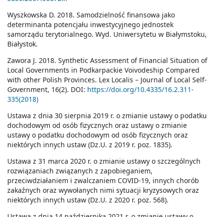
Wyszkowska D. 2018. Samodzielność finansowa jako
determinanta potencjału inwestycyjnego jednostek
samorządu terytorialnego. Wyd. Uniwersytetu w Białymstoku,
Białystok.
Zawora J. 2018. Synthetic Assessment of Financial Situation of
Local Governments in Podkarpackie Voivodeship Compared
with other Polish Provinces. Lex Localis – Journal of Local Self-
Government, 16(2). DOI:
https://doi.org/10.4335/16.2.311-
335(2018)
Ustawa z dnia 30 sierpnia 2019 r. o zmianie ustawy o podatku
dochodowym od osób fizycznych oraz ustawy o zmianie
ustawy o podatku dochodowym od osób fizycznych oraz
niektórych innych ustaw (Dz.U. z 2019 r. poz. 1835).
Ustawa z 31 marca 2020 r. o zmianie ustawy o szczególnych
rozwiązaniach związanych z zapobieganiem,
przeciwdziałaniem i zwalczaniem COVID-19, innych chorób
zakaźnych oraz wywołanych nimi sytuacji kryzysowych oraz
niektórych innych ustaw (Dz.U. z 2020 r. poz. 568).
Ustawa z dnia 14 października 2021 r. o zmianie ustawy o