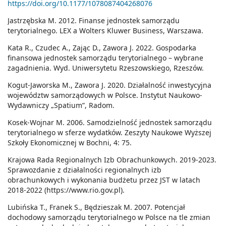
https://doi.org/10.1177/1078087404268076
Jastrzębska M. 2012. Finanse jednostek samorządu
terytorialnego. LEX a Wolters Kluwer Business, Warszawa.
Kata R., Czudec A., Zając D., Zawora J. 2022. Gospodarka
finansowa jednostek samorządu terytorialnego – wybrane
zagadnienia. Wyd. Uniwersytetu Rzeszowskiego, Rzeszów.
Kogut-Jaworska M., Zawora J. 2020. Działalność inwestycyjna
województw samorządowych w Polsce. Instytut Naukowo-
Wydawniczy „Spatium”, Radom.
Kosek-Wojnar M. 2006. Samodzielność jednostek samorządu
terytorialnego w sferze wydatków. Zeszyty Naukowe Wyższej
Szkoły Ekonomicznej w Bochni, 4: 75.
Krajowa Rada Regionalnych Izb Obrachunkowych. 2019-2023.
Sprawozdanie z działalności regionalnych izb
obrachunkowych i wykonania budżetu przez JST w latach
2018-2022 (
https://www.rio.gov.pl)
.
Lubińska T., Franek S., Będzieszak M. 2007. Potencjał
dochodowy samorządu terytorialnego w Polsce na tle zmian