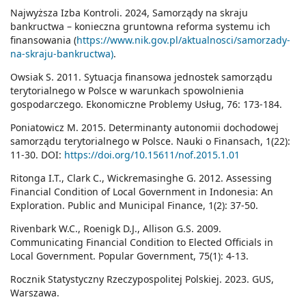
Najwyższa Izba Kontroli. 2024, Samorządy na skraju
bankructwa – konieczna gruntowna reforma systemu ich
finansowania (
https://www.nik.gov.pl/aktualnosci/samorzady-
na-skraju-bankructwa)
.
Owsiak S. 2011. Sytuacja finansowa jednostek samorządu
terytorialnego w Polsce w warunkach spowolnienia
gospodarczego. Ekonomiczne Problemy Usług, 76: 173-184.
Poniatowicz M. 2015. Determinanty autonomii dochodowej
samorządu terytorialnego w Polsce. Nauki o Finansach, 1(22):
11-30. DOI:
https://doi.org/10.15611/nof.2015.1.01
Ritonga I.T., Clark C., Wickremasinghe G. 2012. Assessing
Financial Condition of Local Government in Indonesia: An
Exploration. Public and Municipal Finance, 1(2): 37-50.
Rivenbark W.C., Roenigk D.J., Allison G.S. 2009.
Communicating Financial Condition to Elected Officials in
Local Government. Popular Government, 75(1): 4-13.
Rocznik Statystyczny Rzeczypospolitej Polskiej. 2023. GUS,
Warszawa.