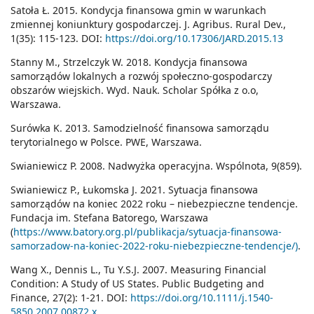
Satoła Ł. 2015. Kondycja finansowa gmin w warunkach
zmiennej koniunktury gospodarczej. J. Agribus. Rural Dev.,
1(35): 115-123. DOI:
https://doi.org/10.17306/JARD.2015.13
Stanny M., Strzelczyk W. 2018. Kondycja finansowa
samorządów lokalnych a rozwój społeczno-gospodarczy
obszarów wiejskich. Wyd. Nauk. Scholar Spółka z o.o,
Warszawa.
Surówka K. 2013. Samodzielność finansowa samorządu
terytorialnego w Polsce. PWE, Warszawa.
Swianiewicz P. 2008. Nadwyżka operacyjna. Wspólnota, 9(859).
Swianiewicz P., Łukomska J. 2021. Sytuacja finansowa
samorządów na koniec 2022 roku – niebezpieczne tendencje.
Fundacja im. Stefana Batorego, Warszawa
(
https://www.batory.org.pl/publikacja/sytuacja-finansowa-
samorzadow-na-koniec-2022-roku-niebezpieczne-tendencje/)
.
Wang X., Dennis L., Tu Y.S.J. 2007. Measuring Financial
Condition: A Study of US States. Public Budgeting and
Finance, 27(2): 1-21. DOI:
https://doi.org/10.1111/j.1540-
5850.2007.00872.x