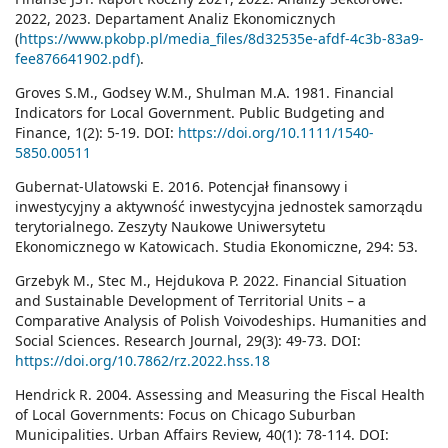
2022, 2023. Departament Analiz Ekonomicznych
(
https://www.pkobp.pl/media_files/8d32535e-afdf-4c3b-83a9-
fee876641902.pdf)
.
Groves S.M., Godsey W.M., Shulman M.A. 1981. Financial
Indicators for Local Government. Public Budgeting and
Finance, 1(2): 5-19. DOI:
https://doi.org/10.1111/1540-
5850.00511
Gubernat-Ulatowski E. 2016. Potencjał finansowy i
inwestycyjny a aktywność inwestycyjna jednostek samorządu
terytorialnego. Zeszyty Naukowe Uniwersytetu
Ekonomicznego w Katowicach. Studia Ekonomiczne, 294: 53.
Grzebyk M., Stec M., Hejdukova P. 2022. Financial Situation
and Sustainable Development of Territorial Units – a
Comparative Analysis of Polish Voivodeships. Humanities and
Social Sciences. Research Journal, 29(3): 49-73. DOI:
https://doi.org/10.7862/rz.2022.hss.18
Hendrick R. 2004. Assessing and Measuring the Fiscal Health
of Local Governments: Focus on Chicago Suburban
Municipalities. Urban Affairs Review, 40(1): 78-114. DOI: