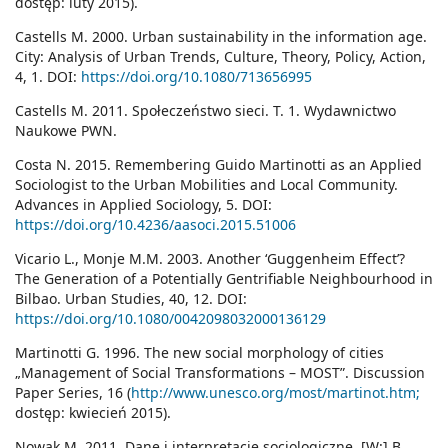
dostęp: luty 2015).
Castells M. 2000. Urban sustainability in the information age.
City: Analysis of Urban Trends, Culture, Theory, Policy, Action,
4, 1. DOI:
https://doi.org/10.1080/713656995
Castells M. 2011. Społeczeństwo sieci. T. 1. Wydawnictwo
Naukowe PWN.
Costa N. 2015. Remembering Guido Martinotti as an Applied
Sociologist to the Urban Mobilities and Local Community.
Advances in Applied Sociology, 5. DOI:
https://doi.org/10.4236/aasoci.2015.51006
Vicario L., Monje M.M. 2003. Another ‘Guggenheim Effect’?
The Generation of a Potentially Gentrifiable Neighbourhood in
Bilbao. Urban Studies, 40, 12. DOI:
https://doi.org/10.1080/0042098032000136129
Martinotti G. 1996. The new social morphology of cities
„Management of Social Transformations – MOST”. Discussion
Paper Series, 16 (
http://www.unesco.org/most/martinot.htm;
dostęp: kwiecień 2015).
Nowak M. 2011. Dane i interpretacje socjologiczne. [W:] B.