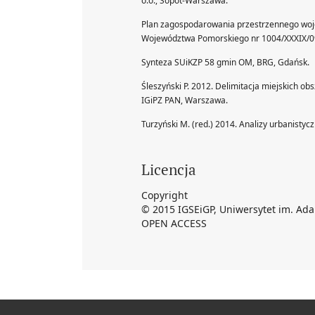
o.o., Sopot-Warszawa.
Plan zagospodarowania przestrzennego woje
Województwa Pomorskiego nr 1004/XXXIX/0
Synteza SUiKZP 58 gmin OM, BRG, Gdańsk.
Śleszyński P. 2012. Delimitacja miejskich o
IGiPZ PAN, Warszawa.
Turzyński M. (red.) 2014. Analizy urbanist
Licencja
Copyright
© 2015 IGSEiGP, Uniwersytet im. Ad
OPEN ACCESS