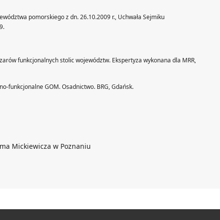
wództwa pomorskiego z dn. 26.10.2009 r., Uchwała Sejmiku
9.
bszarów funkcjonalnych stolic województw. Ekspertyza wykonana dla MRR,
yczno-funkcjonalne GOM. Osadnictwo. BRG, Gdańsk.
ama Mickiewicza w Poznaniu