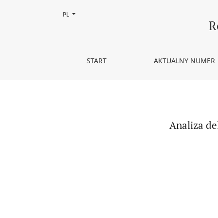
Zmień język, obecnie wybrany to:
PL
Analiza delimitacji gdańskiego obszaru metropolit
R
START
AKTUALNY NUMER
Analiza de