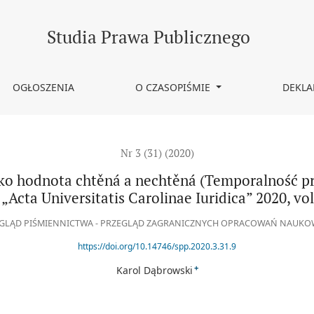
á a nechtěná (Temporalność prawa jako pożądana i niepożądana warto
Studia Prawa Publicznego
OGŁOSZENIA
O CZASOPIŚMIE
DEKLA
Nr 3 (31) (2020)
ako hodnota chtěná a nechtěná (Temporalność p
 „Acta Universitatis Carolinae Iuridica” 2020, vol.
GLĄD PIŚMIENNICTWA - PRZEGLĄD ZAGRANICZNYCH OPRACOWAŃ NAUK
https://doi.org/10.14746/spp.2020.3.31.9
+
Karol Dąbrowski