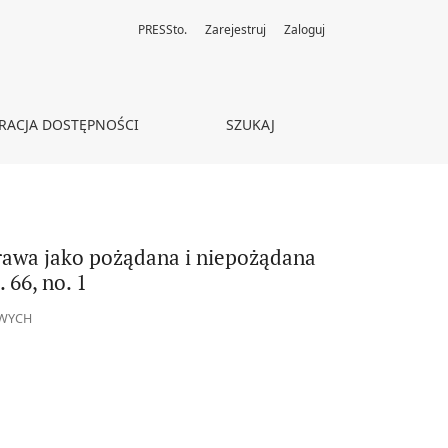
PRESSto.
Zarejestruj
Zaloguj
ść), „Acta Universitatis Carolinae Iuridica” 2020, vol. 66, no. 1
RACJA DOSTĘPNOŚCI
SZUKAJ
rawa jako pożądana i niepożądana
 66, no. 1
OWYCH