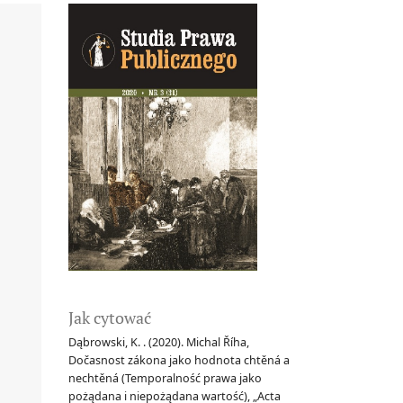
Jak cytować
Dąbrowski, K. . (2020). Michal Říha,
Dočasnost zákona jako hodnota chtěná a
nechtěná (Temporalność prawa jako
pożądana i niepożądana wartość), „Acta