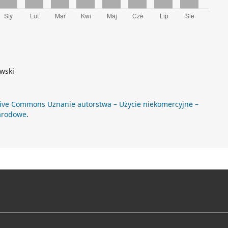
owski
ive Commons Uznanie autorstwa – Użycie niekomercyjne –
arodowe
.