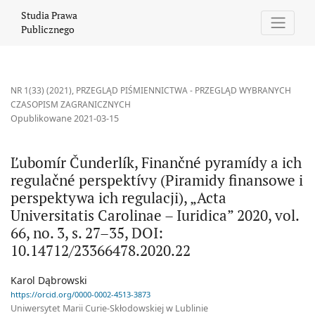
Ľubomír Čunderlík, Finančné pyramídy a ich regulačné perspektívy
Studia Prawa
Publicznego
NR 1(33) (2021)
,
PRZEGLĄD PIŚMIENNICTWA - PRZEGLĄD WYBRANYCH
CZASOPISM ZAGRANICZNYCH
Opublikowane 2021-03-15
Ľubomír Čunderlík, Finančné pyramídy a ich
regulačné perspektívy (Piramidy finansowe i
perspektywa ich regulacji), „Acta
Universitatis Carolinae – Iuridica” 2020, vol.
66, no. 3, s. 27–35, DOI:
10.14712/23366478.2020.22
Karol Dąbrowski
https://orcid.org/0000-0002-4513-3873
Uniwersytet Marii Curie-Skłodowskiej w Lublinie