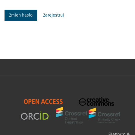
Zmień hasło
Zarejestruj