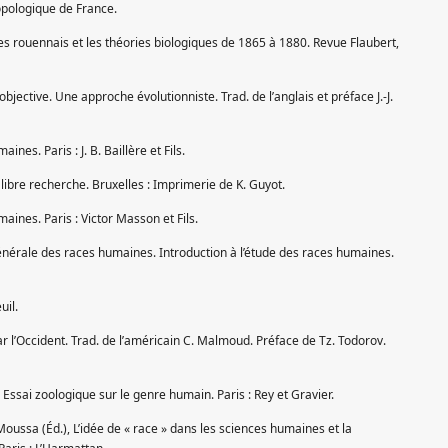
ropologique de France.
tes rouennais et les théories biologiques de 1865 à 1880. Revue Flaubert,
bjective. Une approche évolutionniste. Trad. de l’anglais et préface J.-J.
nes. Paris : J. B. Baillère et Fils.
libre recherche. Bruxelles : Imprimerie de K. Guyot.
aines. Paris : Victor Masson et Fils.
générale des races humaines. Introduction à l’étude des races humaines.
uil.
par l’Occident. Trad. de l’américain C. Malmoud. Préface de Tz. Todorov.
Essai zoologique sur le genre humain. Paris : Rey et Gravier.
Moussa (Éd.), L’idée de « race » dans les sciences humaines et la