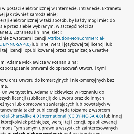
w postaci elektronicznej w Internecie, Intranecie, Extranetu
wej jak również samodzielnie;
rsji elektronicznej w taki sposób, by każdy mógł mieć do
asie przez siebie wybranym, w szczególności za
etu, Extranetu lin innej sieci;
dnie z wzorcem licencji
Attribution-NonCommercial-
CC BY-NC-SA 4.0)
lub innej wersji językowej tej licencji lub
i tej licencji, opublikowanej przez organizację Creative
 im. Adama Mickiewicza w Poznaniu na:
i rozporządzanie prawami do opracowań Utworu i tymi
woru oraz Utworu do komercyjnych i niekomercyjnych baz
sma.
e Uniwersytet im. Adama Mickiewicza w Poznaniu do
zych licencji (sublicencji) do Utworu oraz do innych
leżnych lub opracowań zawierających lub powstałych w
stanowienia takich sublicencji będą tożsame z wzorcem
ial-ShareAlike 4.0 International (CC BY-NC-SA 4.0)
lub innej
b którejkolwiek późniejszej wersji tej licencji, opublikowanej
Commons Tym samym uprawnia wszystkich zainteresowanych
znie
w celach niekomercyjnych
pod następującymi