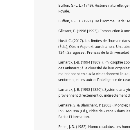
Buffon, G.-L. L. (1749). Histoire naturelle, gé
Royale.
Buffon, G.-L. L. (1971). De l’Homme. Paris : 
Glissant, É. (1996 [1993]). Introduction à une
Husti, C. (2017). Les limites de l’humain dan
(Éds.), Otro « Viaje extraordinario ». Un aut
134). Saragosse : Prensas de la Universidad
Lamarck, J.-B. (1994 [1809]). Philosophie zoo
des animaux ; à la diversité de leur organisa
maintiennent en eux la vie et donnent lieu au
sentiment, et les autres l’intelligence de ce
Lamarck, J.-B. (1998 [1820]). Système analyt
proviennent directement ou indirectement de
Lemaire, S. & Blanchard, P. (2003). Montrer,
In S. Moussa (Éd.), L’idée de « race » dans le
Paris : L’Harmattan.
Penel, J. D. (1982). Homo caudatus. Les homm