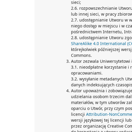
sieci;
2.6. rozpowszechnianie Utworu 
lub innej sieci, w pracy zbioro
2.7. udostępnianie Utworu w we
niego dostęp w miejscu i w cz
pośrednictwem Internetu, Intran
2.8. udostępnianie Utworu zgo
ShareAlike 4.0 International (
którejkolwiek późniejszej wersj
Commons.
Autor zezwala Uniwersytetowi
3.1. nieodpłatne korzystanie 
opracowaniami.
3.2. wysyłanie metadanych Ut
danych indeksujących czasopi
Autor upoważnia i zobowiązuj
udzielania osobom trzecim dals
materiałów, w tym utworów za
oparciu o Utwór, przy czym po
licencji
Attribution-NonCommerc
wersji językowej tej licencji lu
przez organizację Creative 
do korzystania z utworu wyłąc