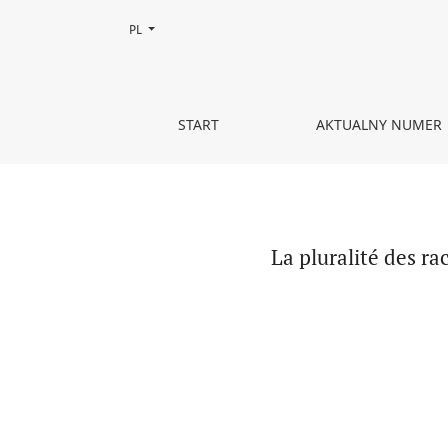
Zmień język, obecnie wybrany to:
PL
La pluralité des races humaines de G. Pouchet : l
START
AKTUALNY NUMER
La pluralité des ra