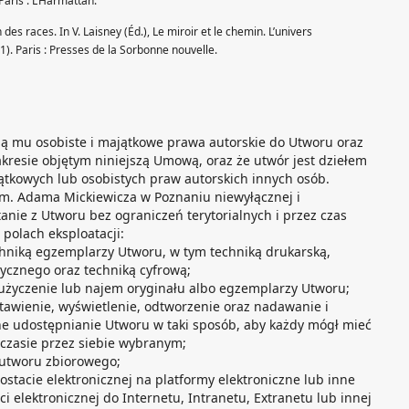
 Paris : L’Harmattan.
es races. In V. Laisney (Éd.), Le miroir et le chemin. L’univers
). Paris : Presses de la Sorbonne nouvelle.
ją mu osobiste i majątkowe prawa autorskie do Utworu oraz
akresie objętym niniejszą Umową, oraz że utwór jest dziełem
ątkowych lub osobistych praw autorskich innych osób.
im. Adama Mickiewicza w Poznaniu niewyłącznej i
tanie z Utworu bez ograniczeń terytorialnych i przez czas
polach eksploatacji:
chniką egzemplarzy Utworu, w tym techniką drukarską,
ycznego oraz techniką cyfrową;
użyczenie lub najem oryginału albo egzemplarzy Utworu;
tawienie, wyświetlenie, odtworzenie oraz nadawanie i
ne udostępnianie Utworu w taki sposób, aby każdy mógł mieć
 czasie przez siebie wybranym;
 utworu zbiorowego;
stacie elektronicznej na platformy elektroniczne lub inne
elektronicznej do Internetu, Intranetu, Extranetu lub innej