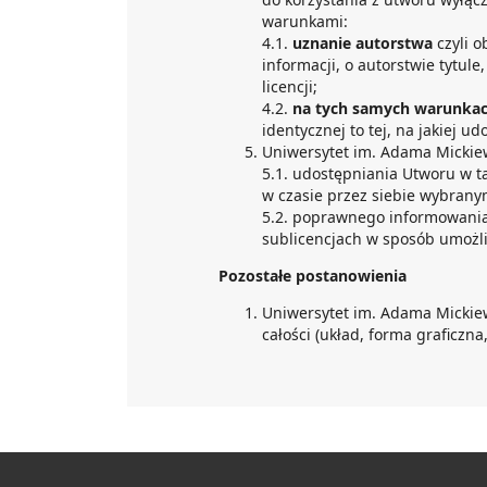
warunkami:
4.1.
uznanie autorstwa
czyli 
informacji, o autorstwie tytule
licencji;
4.2.
na tych samych warunka
identycznej to tej, na jakiej u
Uniwersytet im. Adama Mickie
5.1. udostępniania Utworu w t
w czasie przez siebie wybrany
5.2. poprawnego informowania
sublicencjach w sposób umożli
Pozostałe postanowienia
Uniwersytet im. Adama Mickie
całości (układ, forma graficzna, 