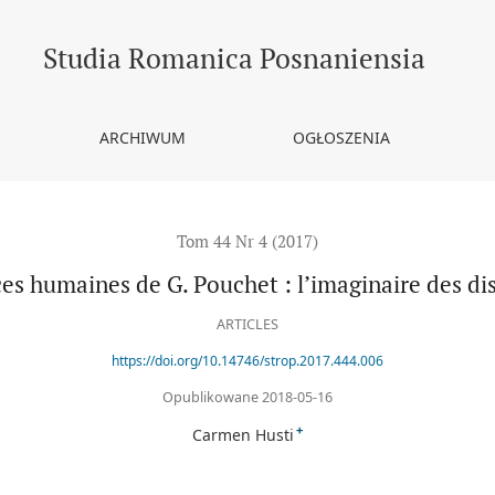
’imaginaire des discours scientifiques
Studia Romanica Posnaniensia
ARCHIWUM
OGŁOSZENIA
Tom 44 Nr 4 (2017)
ces humaines de G. Pouchet : l’imaginaire des di
ARTICLES
https://doi.org/10.14746/strop.2017.444.006
Opublikowane 2018-05-16
+
Carmen Husti