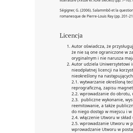
littérature (XVIIIe et XIXe siècles) (pp. 7-16).
Ségigner, G. (2006). Salammbô et la question d
romanesque de Pierre-Louis Ray (pp. 201-211
Licencja
Autor oświadcza, że przysługu
że nie są one ograniczone w z
oryginalnym i nie narusza maj
Autor udziela Uniwersytetowi 
nieodpłatnej licencji na korzys
nieokreślony na następujących 
2.1. wytwarzanie określoną te
reprograficzną, zapisu magnet
2.2. wprowadzanie do obrotu, 
2.3. publiczne wykonanie, wys
reemitowanie, a także publicz
do niego dostęp w miejscu i w
2.4. włączenie Utworu w skład
2.5. wprowadzanie Utworu w po
wprowadzanie Utworu w postaci 