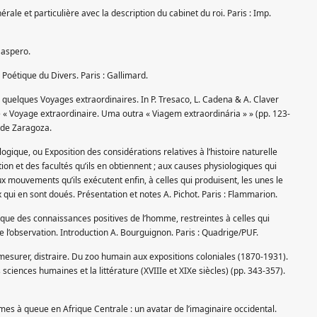
nérale et particulière avec la description du cabinet du roi. Paris : Imp.
Maspero.
 Poétique du Divers. Paris : Gallimard.
s quelques Voyages extraordinaires. In P. Tresaco, L. Cadena & A. Claver
re « Voyage extraordinaire. Uma outra « Viagem extraordinária » » (pp. 123-
 de Zaragoza.
logique, ou Exposition des considérations relatives à l’histoire naturelle
tion et des facultés qu’ils en obtiennent ; aux causes physiologiques qui
x mouvements qu’ils exécutent enfin, à celles qui produisent, les unes le
ux qui en sont doués. Présentation et notes A. Pichot. Paris : Flammarion.
ique des connaissances positives de l’homme, restreintes à celles qui
 l’observation. Introduction A. Bourguignon. Paris : Quadrige/PUF.
 mesurer, distraire. Du zoo humain aux expositions coloniales (1870-1931).
s sciences humaines et la littérature (XVIIIe et XIXe siècles) (pp. 343-357).
es à queue en Afrique Centrale : un avatar de l’imaginaire occidental.