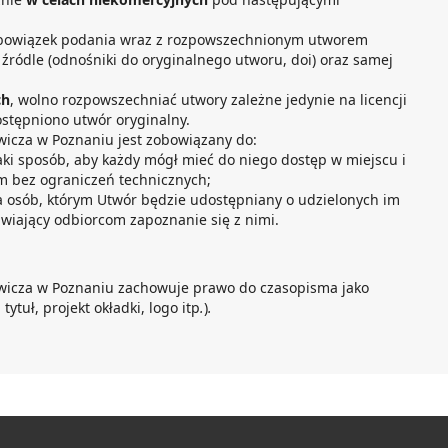
obowiązek podania wraz z rozpowszechnionym utworem
, źródle (odnośniki do oryginalnego utworu, doi) oraz samej
ch
, wolno rozpowszechniać utwory zależne jedynie na licencji
dostępniono utwór oryginalny.
wicza w Poznaniu jest zobowiązany do:
aki sposób, aby każdy mógł mieć do niego dostęp w miejscu i
m bez ograniczeń technicznych;
 osób, którym Utwór będzie udostępniany o udzielonych im
wiający odbiorcom zapoznanie się z nimi.
wicza w Poznaniu zachowuje prawo do czasopisma jako
tytuł, projekt okładki, logo itp
.
)
.