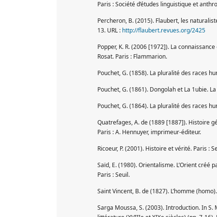
Paris : Société d’études linguistique et anth
Percheron, B. (2015). Flaubert, les naturalis
13. URL :
http://flaubert.revues.org/2425
Popper, K. R. (2006 [1972]). La connaissance o
Rosat. Paris : Flammarion.
Pouchet, G. (1858). La pluralité des races humai
Pouchet, G. (1861). Dongolah et La 1ubie. La 
Pouchet, G. (1864). La pluralité des races hum
Quatrefages, A. de (1889 [1887]). Histoire 
Paris : A. Hennuyer, imprimeur-éditeur.
Ricoeur, P. (2001). Histoire et vérité. Paris : Se
Saïd, E. (1980). Orientalisme. L’Orient créé 
Paris : Seuil.
Saint Vincent, B. de (1827). L’homme (homo). 
Sarga Moussa, S. (2003). Introduction. In S. 